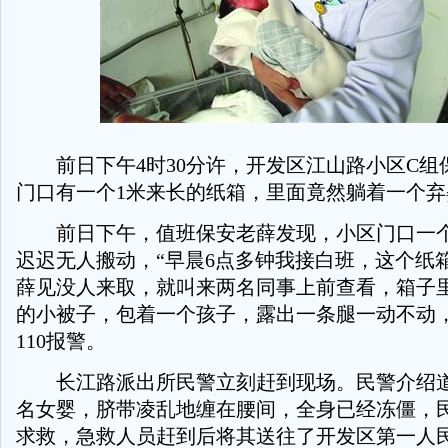
前日下午4时30分许，开发区江山路小区C组
门口有一个1米来长的纸箱，里面竟然躺着一个弃
前日下午，值班保安老薛发现，小区门口一个
迟迟无人搬动，“早晨6点多钟我接白班，这个纸
薛见没人来取，就叫来两名同事上前查看，箱子
的小被子，包着一个孩子，露出一条腿一动不动
110报警。
长江路派出所民警立刻赶到现场。民警介绍道
名女婴，脐带凌乱地缠在腰间，全身已经冻僵，民
求救，急救人员赶到后将其送往了开发区第一人民