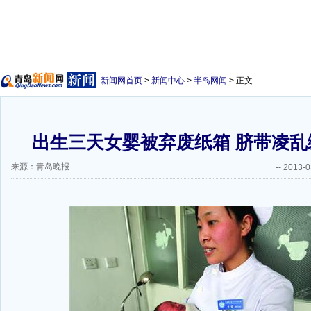
新闻网首页
>
新闻中心
>
半岛网闻
> 正文
出生三天女婴被弃废纸箱 脐带凌乱缠
来源：青岛晚报
--
2013-0