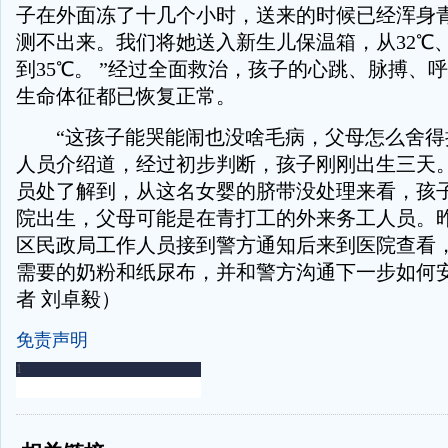
子在外面冻了十几个小时，送来的时候已经浑身
测不出来。我们将她送入新生儿保温箱，从32℃、
到35℃。 ”经过全面救治，孩子的心跳、脉搏、
生命体征都已恢复正常。
“这孩子能哭能闹也没啥毛病，父母怎么舍得
人员介绍道，经过初步判断，孩子刚刚出生三天
员处了解到，从这名女婴的脐带没处理来看，孩
院出生，父母可能是在青打工的外来务工人员。
区民政局工作人员接到警方通知后来到医院查看
需要的奶粉和纸尿布，并和警方沟通下一步如何
者 刘卓毅）
免责声明
-
-