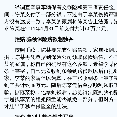
经调查肇事车辆保有交强险和第三者责任险。
间，陈某支付了一部分钱，不过由于李某伤势严
方没有达成一致，李某的家属将陈某告上法庭，
求陈某在2011年1月31日前支付共计60万余元。
拒赔 骗领保险赔款想独吞
按照手续，陈某要先支付赔偿款，家属收到后
据，陈某再凭单据到保险公司领取保险赔偿。不
某的家属，称自己的确没有这么多钱，希望李某
条上签字，自己凭着收到条领到赔偿款以后再把
家。李某的家属信以为真，在三张收到条上签了
到了共计约38万元。随后陈某凭借单据顺利领取了
款。据陈某称，他拿到钱后，总觉得法院判决的
于是找李某的姐姐商量能否减免一部分，但对方
才想出了独吞保险金的想法。