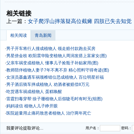
-
-
相关链接
上一篇：
女子爬浮山摔落疑高位截瘫 四肢已失去知觉
相关阅读
青岛新闻
·
男子开车将行人撞成植物人 领走赔付款跑去买房
·
男星傍金枝 欧阳震华险变植物人周润发搭上富家女(图)
·
父亲车祸变成植物人 懂事儿子捡瓶子补贴家用(图)
·
教师陪伴植物人妻子7年不离不弃 精心照料守得奇迹(图)
·
女演员聂鑫遇车祸颈椎错位恐成植物人 百位明星祈福
·
男子酒后骑车摔成植物人 劝酒者被赔偿8万元
·
吃货遇车祸成植物人 蛋糕唤醒
·
雷霆扫毒穿帮:徐子珊植物人后假睫毛时有时无(组图)
·
妈妈读信 植物人儿子睁开眼
·
医院超量用止痛药致患者植物人 治疗两年死亡
·
丈夫播6年情歌唤醒植物人妻 每天从鼻喂食
我要评论
提取评论...
用户名：
密码：