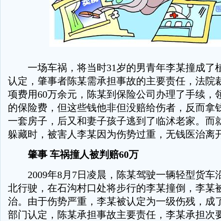
一场车祸，将当时31岁的男青年李某撞成了
认定，肇事者陈某需承担事故的主要责任，法院
项费用60万余元，陈某到保险公司办理了手续，领
的保险费，但这些钱他非但没赔给伤者，反而拿
一套房子，后又和妻子孩子逃到了临沭老家。而
躲藏时，被害人李某因为伤势过重，无钱医治离
肇事 车祸撞人被判赔60万
2009年8月7日凌晨，陈某驾驶一辆轻型货车
北行驶，在石沟村口处将步行的李某撞倒，李某
治。由于伤势严重，李某被认定为一级伤残，成
部门认定，陈某承担事故主要责任，李某承担次