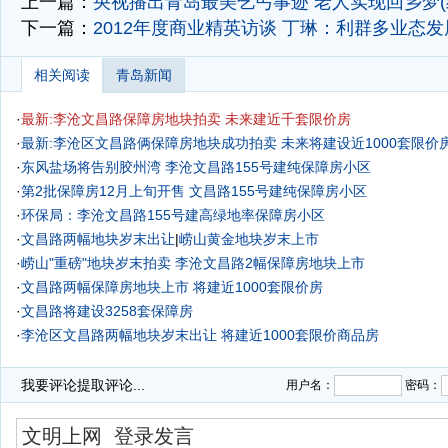
上一篇：
央视播出青岛最美乞丐事迹 老人实现回乡梦(
下一篇：
2012年度商业精英访谈 丁琳：利群多业态发
相关阅读
青岛新闻
·
最新:李沧文昌路保障房地块拍卖 未来建近千套限价房
·
最新:李沧区文昌路俩保障房地块成功拍卖 未来将建设近1000套限价
·
东风盐场将告别胶州湾
李沧文昌路155号建纯保障房小区
·
第2批保障房12月上旬开售
文昌路155号建纯保障房小区
·
环保局：李沧文昌路155号建高绿地率保障房小区
·
文昌路两幅地块岁末出让
|
崂山黄金地块岁末上市
·
崂山"重磅"地块岁末拍卖
李沧文昌路2幅保障房地块上市
·
文昌路两幅保障房地块上市 将建近1000套限价房
·
文昌路将建设3258套保障房
·
李沧区文昌路两幅地块岁末出让 将建近1000套限价商品房
·
我要评论
提取评论...
用户名：
密码：