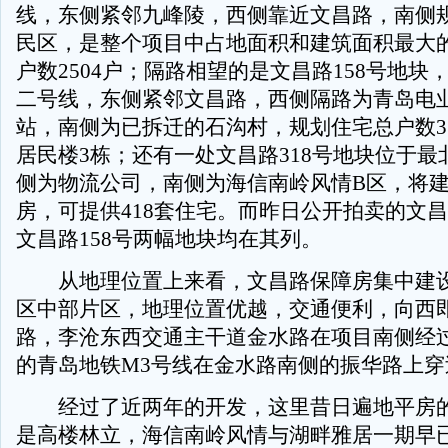
线，东侧紧邻九峰陵，西侧靠近文昌路，南侧
民区，是整个项目中占地面积和建筑面积最大
户数2504户；隔路相望的是文昌路158号地块
二号线，东侧紧邻文昌路，西侧隔路为青岛电
站，南侧为已拆迁的石沟村，规划住宅总户数3
居民楼3栋；还有一处文昌路318号地块位于最
侧为物流公司，南侧为海信南岭风情B区，将建
房，可提供418套住宅。而昨日公开拍卖的文昌
文昌路158号两幅地块均在其列。
从地理位置上来看，文昌路保障房集中建设
区中部片区，地理位置优越，交通便利，向西
路，李沧东西交通主干道金水路在项目南侧经
的青岛地铁M3号线在金水路南侧的振华路上穿
经过了近两年的开发，这里昔日遍地平房的
是高楼林立，海信南岭风情与湖畔雅居一期早