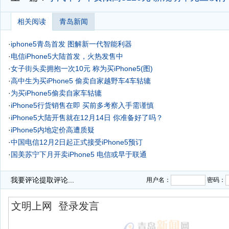
相关阅读
青岛新闻
·
iphone5青岛首发 图解新一代智能利器
·
电信iPhone5大陆首发，火热发售中
·
女子街头卖拥抱一次10元 称为买iPhone5(图)
·
高中生为买iPhone5 偷卖自家越野车4车轱辘
·
为买iPhone5偷卖自家车轱辘
·
iPhone5行货销售在即 买前多考察入手需谨慎
·
iPhone5大陆开售就在12月14日 你准备好了吗？
·
iPhone5内地定价高遭质疑
·
中国电信12月2日起正式接受iPhone5预订
·
国美苏宁下月开卖iPhone5 电信或早于联通
·
韩寒:足协应该找我当国脚 一麻袋iPhone5赠车队
我要评论
提取评论...
用户名：
密码：