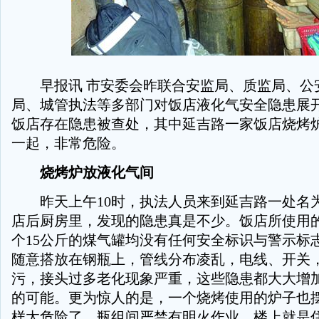
早报讯 市安委会昨联合安监局、质监局、公
局、城管执法等多部门对饭店液化气安全隐患展
饭店存在隐患被查处，其中延吉路一家饭店烧烤
一起，非常危险。
烧烤炉放液化气间
昨天上午10时，执法人员来到延吉路一处名为
店后厨房里，发现的隐患真是不少。饭店所使用的1
个15公斤的煤气罐均没有任何安全标识与警示标
随意搭放在钢瓶上，管线分布凌乱，电线、开关
污，接头过多老化现象严重，这些隐患都大大增
的可能。更为惊人的是，一个烧烤使用的炉子也摆
样太危险了，瓶组间严禁有明火作业，楼上就是