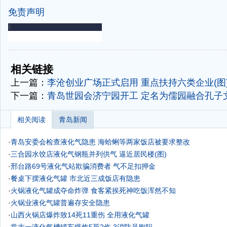
免责声明
-
-
相关链接
上一篇：
李沧创业广场正式启用 重点扶持六类企业(图
下一篇：
青岛世园会济宁园开工 定名为儒园融合孔子文
相关阅读
青岛新闻
·
青岛安委会检查液化气隐患 海蛤蜊等两家饭店被要求整改
·
三合园水饺店液化气钢瓶并列供气 逼近居民楼(图)
·
邢台路69号液化气站欺骗消费者 气不足扣押金
·
餐桌下摆液化气罐 市北近三成饭店有隐患
·
火锅液化气罐成夺命炸弹 食客紧挨死神吃饭浑然不知
·
火锅业液化气罐普遍存安全隐患
·
山西火锅店爆炸致14死11重伤 全用液化气罐