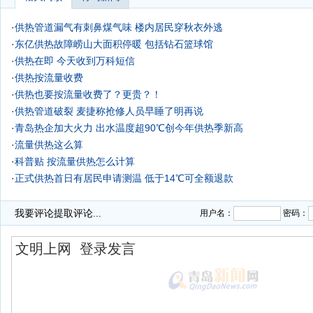
·
供热管道漏气有刺鼻煤气味 楼内居民穿秋衣外逃
·
东亿供热故障崂山大面积停暖 包括钻石篮球馆
·
供热在即 今天收到万科短信
·
供热按流量收费
·
供热也要按流量收费了？更贵？！
·
供热管道破裂 麦捷称抢修人员早睡了明再说
·
青岛热企加大火力 出水温度超90℃创今年供热季新高
·
流量供热这么算
·
科普贴 按流量供热怎么计算
·
正式供热首日有居民申请测温 低于14℃可全额退款
·
青岛正式进入供热季 15日24时起必须暖到家
我要评论
提取评论...
用户名：
密码：