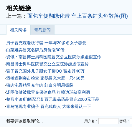
-
相关链接
上一篇：
面包车侧翻绿化带 车上百条红头鱼散落(图)
相关阅读
青岛新闻
·
男子冒充煤老板行骗 一年与20多名女子恋爱
·
白菜难卖冒充名牌后身价涨30倍
·
资讯：南昌博士男科医院冒充公立医院涉嫌虚假宣传
·
南昌博士男科医院冒充公立医院涉嫌虚假宣传
·
骗子冒充国外儿子跟女子聊QQ 骗走其40万
·
酒楼遭到突击检查 家鹅冒充大雁一只468元
·
猪肉泡香精冒充羊肉 红白分明易撕裂
·
汤臣倍健被批冒充保健食品 打擦边球获高利润
·
整形小诊所假药泛滥 百元毒品药品冒充2000元正品
·
青岛悄现专业骗子 冒充残疾人 大家来辨认一下
·
我要评论
提取评论...
用户名：
密码：