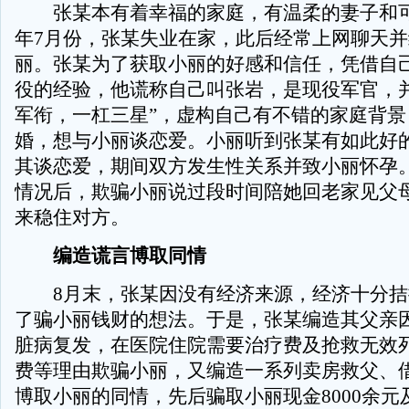
张某本有着幸福的家庭，有温柔的妻子和可
年7月份，张某失业在家，此后经常上网聊天
丽。张某为了获取小丽的好感和信任，凭借自
役的经验，他谎称自己叫张岩，是现役军官，并
军衔，一杠三星”，虚构自己有不错的家庭背景
婚，想与小丽谈恋爱。小丽听到张某有如此好
其谈恋爱，期间双方发生性关系并致小丽怀孕
情况后，欺骗小丽说过段时间陪她回老家见父
来稳住对方。
编造谎言博取同情
8月末，张某因没有经济来源，经济十分拮
了骗小丽钱财的想法。于是，张某编造其父亲
脏病复发，在医院住院需要治疗费及抢救无效
费等理由欺骗小丽，又编造一系列卖房救父、
博取小丽的同情，先后骗取小丽现金8000余元