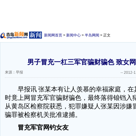
新闻网首页
>
新闻中心
>
半岛网闻
> 正文
男子冒充一杠三军官骗财骗色 致女
来源：早报
--
2012-1
早报讯 张某本有让人羡慕的幸福家庭，在
时竟上网冒充军官骗财骗色，最终落得锒铛入
从黄岛区检察院获悉，犯罪嫌疑人张某因涉嫌
骗罪被检察机关批准逮捕。
冒充军官网钓女友