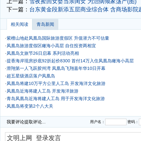
上一篇：
雪夜捡回女婴当亲闺女 为治病倾家荡产(图)
下一篇：
台东黄金段新添五层商业综合体 含商场影院超
相关阅读
青岛新闻
·
紫檀山地处凤凰岛国际旅游度假区 升值潜力不可估量
·
凤凰岛旅游度假区瞰海小高层 自住投资两相宜
·
凤凰岛文旅节26日启幕 系列活动亮相
·
提香海岸现房抄底92折起价8300 首付14万入住凤凰岛瞰海小高层
·
滑翔第一人飞跃胶州湾 凤凰岛飞翔嘉年华10日开幕
·
超五星级酒店落户凤凰岛
·
凤凰岛将建10万平方公里人工岛 开发海洋文化旅游
·
凤凰岛近海将建人工岛 开发海洋旅游
·
青岛凤凰岛近海将建人工岛 用于开发海洋文化旅游
·
凤凰岛将变第2个八大关
·
我要评论
提取评论...
用户名：
密码：