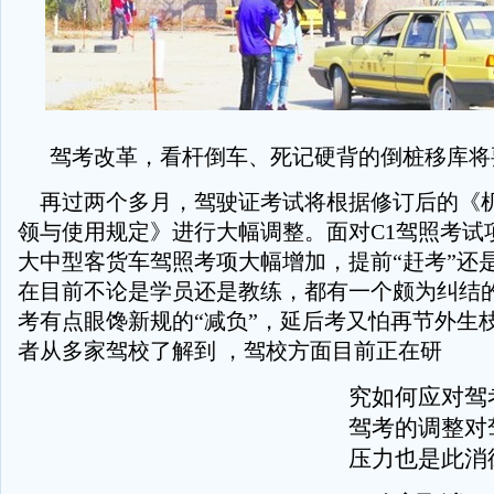
驾考改革，看杆倒车、死记硬背的倒桩移库将
再过两个多月，驾驶证考试将根据修订后的《
领与使用规定》进行大幅调整。面对C1驾照考试
大中型客货车驾照考项大幅增加，提前“赶考”还
在目前不论是学员还是教练，都有一个颇为纠结
考有点眼馋新规的“减负”，延后考又怕再节外生枝
者从多家驾校了解到 ，驾校方面目前正在研
究如何应对驾
驾考的调整对
压力也是此消