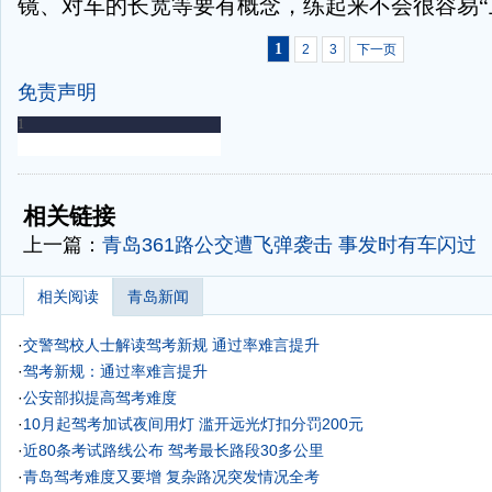
镜、对车的长宽等要有概念，练起来不会很容易“
1
2
3
下一页
免责声明
-
-
相关链接
上一篇：
青岛361路公交遭飞弹袭击 事发时有车闪过
相关阅读
青岛新闻
·
交警驾校人士解读驾考新规 通过率难言提升
·
驾考新规：通过率难言提升
·
公安部拟提高驾考难度
·
10月起驾考加试夜间用灯 滥开远光灯扣分罚200元
·
近80条考试路线公布 驾考最长路段30多公里
·
青岛驾考难度又要增 复杂路况突发情况全考