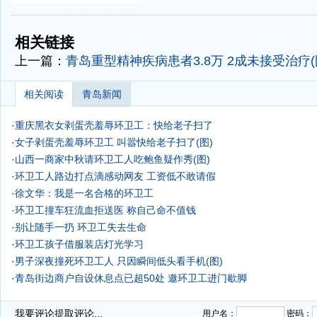
-
-
相关链接
上一篇：
青岛重型精神疾病患者3.8万 2成未接受治疗(
相关阅读
青岛新闻
·
重庆黑衣女剥蛋壳羞辱环卫工：快给老子扫了
·
女子剥蛋壳羞辱环卫工 叫嚣快给老子扫了(图)
·
山西一商家中秋请环卫工人吃鲍鱼疑作秀(图)
·
环卫工人路边打点滴感动网友 工资低不敢请假
·
徐文华：我是一名合格的环卫工
·
环卫工撞车狂流血拒送医 称自己命不值钱
·
别让随手一扔 环卫工失去生命
·
环卫工孩子借服装店灯光学习
·
男子深夜撞死环卫工人 只因瞬间低头看手机(图)
·
青岛街边商户自设休息点已超50处 邀环卫工进门歇脚
·
我要评论
提取评论...
用户名：
密码：