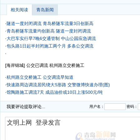
相关阅读
青岛新闻
·
隧道一度封闭调流 青岛桥隧车流量3日创新高
·
青岛桥隧车流量均创新高 隧道一度封闭调流
·
大巴车实行早7晚6交通管制 中山公园应急调流
·
包头路1日起半封闭施工两个月 多条公交调流
·
[海岸锦城] 公交已调流 杭州路立交桥施工
·
杭州路立交桥施工 公交调流早知道
·
快速路周边调流居民绕大S形路 交警微博快速办理(图)
·
馆陶路施工调流7天
成品油价或10日上涨500元/吨
·
德国风情周展销600多种商品 6日开幕交通调流
我要评论
提取评论...
用户名：
密码：
·
德国风情周展销600多种商品 6日开幕交通调流
·