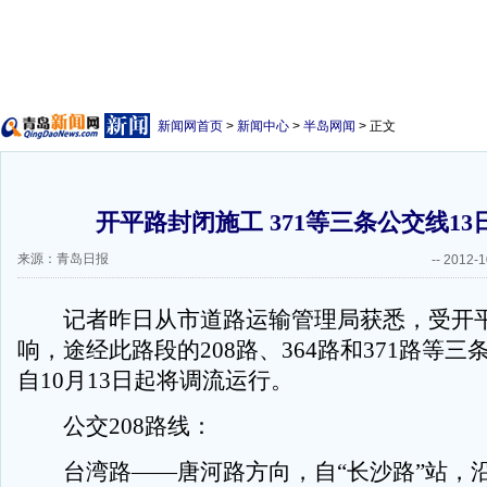
新闻网首页
>
新闻中心
>
半岛网闻
> 正文
开平路封闭施工 371等三条公交线13
来源：青岛日报
--
2012-1
记者昨日从市道路运输管理局获悉，受开平
响，途经此路段的208路、364路和371路等
自10月13日起将调流运行。
公交208路线：
台湾路——唐河路方向，自“长沙路”站，