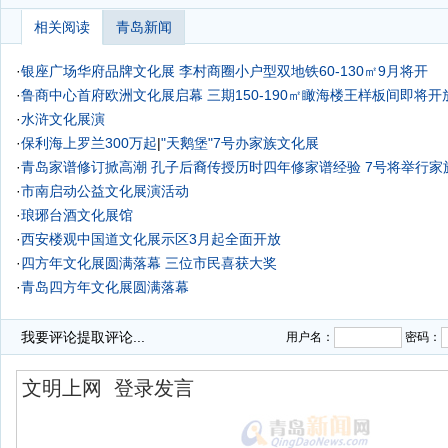
相关阅读
青岛新闻
·
银座广场华府品牌文化展 李村商圈小户型双地铁60-130㎡9月将开
·
鲁商中心首府欧洲文化展启幕 三期150-190㎡瞰海楼王样板间即将开
·
水浒文化展演
·
保利海上罗兰300万起
|
"天鹅堡"7号办家族文化展
·
青岛家谱修订掀高潮 孔子后裔传授历时四年修家谱经验 7号将举行家
·
市南启动公益文化展演活动
·
琅琊台酒文化展馆
·
西安楼观中国道文化展示区3月起全面开放
·
四方年文化展圆满落幕 三位市民喜获大奖
·
青岛四方年文化展圆满落幕
我要评论
提取评论...
用户名：
密码：