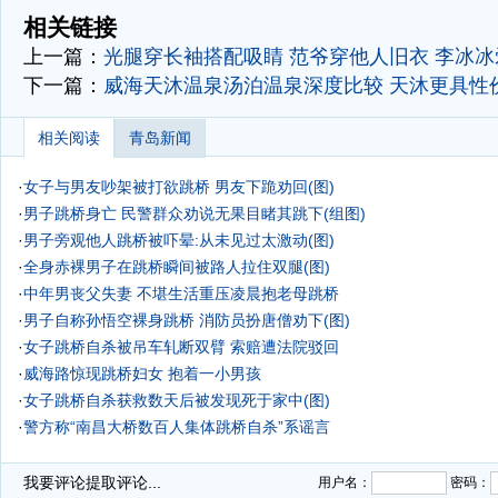
相关链接
上一篇：
光腿穿长袖搭配吸睛
范爷穿他人旧衣
李冰冰
下一篇：
威海天沐温泉汤泊温泉深度比较 天沐更具性
相关阅读
青岛新闻
·
女子与男友吵架被打欲跳桥 男友下跪劝回(图)
·
男子跳桥身亡 民警群众劝说无果目睹其跳下(组图)
·
男子旁观他人跳桥被吓晕:从未见过太激动(图)
·
全身赤裸男子在跳桥瞬间被路人拉住双腿(图)
·
中年男丧父失妻 不堪生活重压凌晨抱老母跳桥
·
男子自称孙悟空裸身跳桥 消防员扮唐僧劝下(图)
·
女子跳桥自杀被吊车轧断双臂 索赔遭法院驳回
·
威海路惊现跳桥妇女 抱着一小男孩
·
女子跳桥自杀获救数天后被发现死于家中(图)
·
警方称“南昌大桥数百人集体跳桥自杀”系谣言
·
我要评论
提取评论...
用户名：
密码：