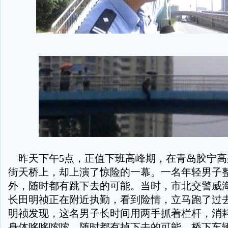
昨天下午5点，正值下班高峰期，在青岛胶宁高
街天桥上，却上演了惊险的一幕。一名年轻男子
外，随时都有跳下去的可能。当时，市北交警威
长田明祯正在附近执勤，看到险情，立马跑了过
明祯发现，这名男子长时间用两手抓着栏杆，消
身体哆哆嗦嗦，随时都有掉下去的可能。桥下车