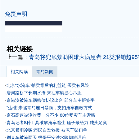
免责声明
-
-
相关链接
上一篇：
青岛将兜底救助困难大病患者 21类报销超95
相关阅读
青岛新闻
·
北京“水淹车”拍卖背后的利益链 买卖有风险
·
唐河路桥下长期水淹 来往车辆提心吊胆
·
京港澳被淹车辆赔偿协议出台 部分车主拒签字
·
“达维”来临青岛连日暴雨，支招淹车自救方式
·
京石高速被淹收费一分不少 80位受灾车主索赔
·
青岛记者8种工具破解淹车逃生:锤子最给力 钝头足矣
·
北京暴雨冷暖:市民自发救援 被淹车贴罚单
·
别克车被淹两天 投保平安涉水险却难理赔