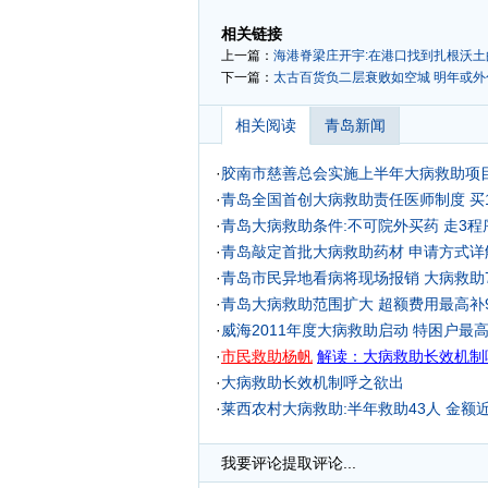
-
相关链接
上一篇：
海港脊梁庄开宇:在港口找到扎根沃土
下一篇：
太古百货负二层衰败如空城 明年或外
相关阅读
青岛新闻
·
胶南市慈善总会实施上半年大病救助项
·
青岛全国首创大病救助责任医师制度 买
·
青岛大病救助条件:不可院外买药 走3程
·
青岛敲定首批大病救助药材 申请方式详
·
青岛市民异地看病将现场报销 大病救助
·
青岛大病救助范围扩大 超额费用最高补9
·
威海2011年度大病救助启动 特困户最
·
市民救助杨帆
解读：大病救助长效机制
·
大病救助长效机制呼之欲出
·
莱西农村大病救助:半年救助43人 金额近
·
我要评论
提取评论...