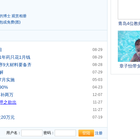
的博士
观赏相册
包或免费(图)
目
08-29
1年药只花1月钱
08-29
序9大材料要备齐
08-28
解
07-29
7月实施
05-03
0%
04-23
高补两万
12-07
呼之欲出
11-27
11-27
20万元
07-19
用户名：
密码：
注册