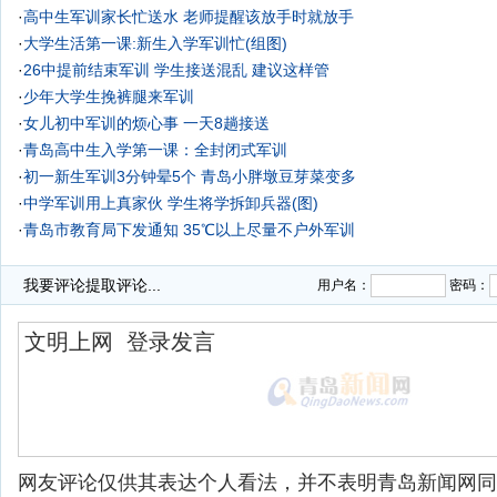
·
高中生军训家长忙送水 老师提醒该放手时就放手
·
大学生活第一课:新生入学军训忙(组图)
·
26中提前结束军训 学生接送混乱 建议这样管
·
少年大学生挽裤腿来军训
·
女儿初中军训的烦心事 一天8趟接送
·
青岛高中生入学第一课：全封闭式军训
·
初一新生军训3分钟晕5个 青岛小胖墩豆芽菜变多
·
中学军训用上真家伙 学生将学拆卸兵器(图)
·
青岛市教育局下发通知 35℃以上尽量不户外军训
·
我要评论
提取评论...
用户名：
密码：
网友评论仅供其表达个人看法，并不表明青岛新闻网同