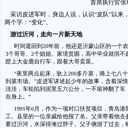
首席执行官张
采访皮进军时，身边人说，认识“皮队”以来
两个字：“变化”。
游过沂河，走向一片新天地
时间退回到20年前，他还是沂蒙山区的一个
3个哥哥、2个姐姐。家境贫困，高中毕业就供不
蹬上大金鹿自行车，跟着大哥卖菜。
“夜里两点起床，驮上200多斤菜，骑上七八
到菜市场。”皮进军讲述起少年的故事，含着深情
洼洼，车轮陷到泥里五六公分，一不留神翻了车
在身上。”
1991年6月，作为一项对口扶贫项目，青岛
工。县里的一位亲戚给他报了名。父亲带着他去
要过沂河，水深得淹过脖子。父子俩游了过去，