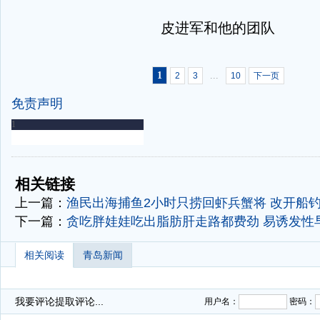
皮进军和他的团队
1
...
2
3
10
下一页
免责声明
-
-
相关链接
上一篇：
渔民出海捕鱼2小时只捞回虾兵蟹将 改开船
下一篇：
贪吃胖娃娃吃出脂肪肝走路都费劲 易诱发性
相关阅读
青岛新闻
我要评论
提取评论...
用户名：
密码：