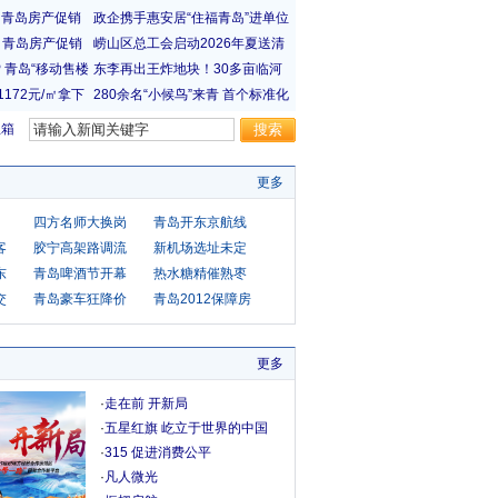
宝箱
更多
向
四方名师大换岗
青岛开东京航线
客
胶宁高架路调流
新机场选址未定
东
青岛啤酒节开幕
热水糖精催熟枣
交
青岛豪车狂降价
青岛2012保障房