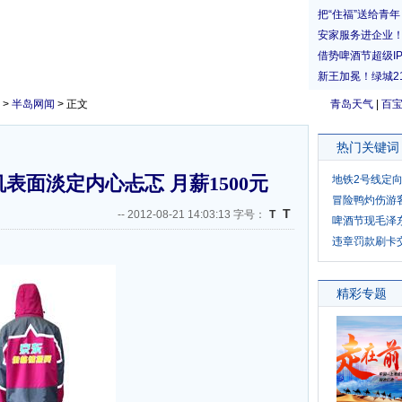
>
半岛网闻
> 正文
青岛天气
|
百
热门关键词
表面淡定内心忐忑 月薪1500元
地铁2号线定
冒险鸭灼伤游
T
--
2012-08-21 14:03:13 字号：
T
啤酒节现毛泽
违章罚款刷卡