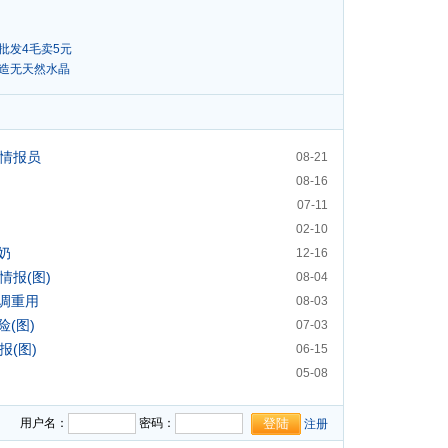
批发4毛卖5元
人造无天然水晶
格情报员
08-21
08-16
07-11
02-10
奶
12-16
情报(图)
08-04
调重用
08-03
(图)
07-03
报(图)
06-15
05-08
用户名：
密码：
注册