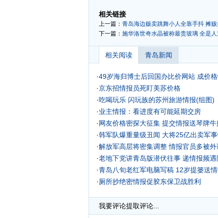
-
相关链接
上一篇：
青岛海边贩卖跳舞小人全靠手抖 摊贩
下一篇：
施华洛世奇水晶被称最贵玻璃 全是
相关阅读
青岛新闻
·
49岁海归博士后回国办比价网站 成价
·
京东招情报员死盯美苏价格
·
吃喝玩乐 闪玩族的苏州旅游情报(组图)
·
业主情报：看进度有可能延期交房
·
网友价格密探大征集 提交情报送琴牌牛
·
韩军队爆重量级丑闻 大将25亿出卖军事
·
解放军高层将密集调整 情报官员多被外
·
老地下党讲青岛版潜伏往事 递情报频遇险
·
青岛八旬老红军电脑写稿 12岁提篓送情
·
厕所抄绝密情报促胶东保卫战胜利
·
我要评论
提取评论...