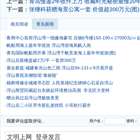
上一篇：
青岛慢递2年收件上万 收藏时光秘密最慢20
下一篇：
张继科获赠海景公寓一套 价值超200万元(图)
相关阅读
青岛新闻
·
鲁商中心首府浮山湾一线瞰海豪宅 压轴6号楼150-190㎡27000元/㎡
·
帆船周海上嘉年华巡游 浮山湾碧海风帆入画
·
青岛国际帆船周开幕 浮山湾千帆竞发海上嘉年华巡游(图)
·
浮山后新楼盘破2万/平 一套房300万
·
展会新盘:城建春光山色三期 浮山后94-131㎡8月底开盘
·
浮山香苑东侧惊现“泰姬陵”
·
栈桥维修全城难寻石匠 人民英雄纪念碑碑心石采自浮山
·
浮山商贸区崛起台东掀起环境整治高潮 市北区大变样
·
晒台风过后浮山湾极致美景
·
浮山后二小区早市脏乱差扰民 小哥欺行霸市
·
实拍：璀璨焰火扮靓浮山湾
我要评论
提取评论...
用户名：
密码：