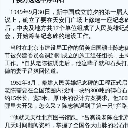
千挑万选选中浮山石
1949年9月30日，新中国成立前夕的第一届
议上，确立了要在天安门广场上修建一座纪念
后，中央及地方共17个单位组成了人民英雄纪
会，开始筹备纪念碑的建设工作。
当时在北京市建设局工作的留美归国硕士陈志德，
节被兴建委员会调到刚成立的施工组任组长，主
工作。“自从老陈被调走后，他这辈子就和石头打
德的妻子吕爽回忆道。
1952年8月，修建人民英雄纪念碑的工程正式
老陈需要在全国范围内找到一块约300吨的碑心
约15米长、宽3米、厚1米的设计方案要求。但30
哪里去开采，怎么采？陈志德遇到了第一只“拦路
“他就天天往北京图书馆跑。”吕爽说老陈在北
几天时间翻阅资料，掌握了全国各大山脉的岩石