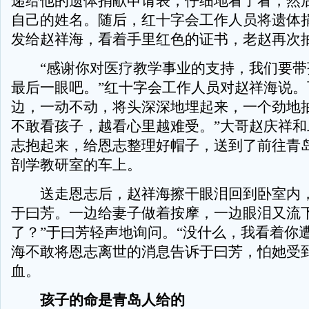
递给他的遗体捐献申请表，仔细地看了看，然
自己的姓名。随后，红十字会工作人员将遗体
发给赵祥海，看着手里红色的证书，老赵再次
“感谢你对医疗教学事业的支持，我们要带
最后一眼吧。”红十字会工作人员对赵祥海说。
边，一动不动，将头深深地埋起来，一个劲地抽
不敢看孩子，越看心里越难受。”大哥赵庆祥和
志抱起来，给恩志整理好帽子，送到了前往青
剖学教研室的车上。
送走恩志后，赵祥海擦干眼泪回到卧室内，
于曰芳。一边给妻子做着按摩，一边眼泪又流下
了？”于曰芳轻声地询问。“没什么，我看着你
海不敢将恩志离世的消息告诉于曰芳，怕她受
血。
孩子的命是青岛人给的