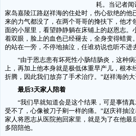
耗。当记者闻
家岛嘉陵江路赵祥海的住处时，伤心欲绝的他
来的力气都没了，在两个哥哥的搀扶下，他才
面的小屋里，看望静静躺在床铺上的赵恩志。
着双眼，脸上的血色已经褪去，全身变得蜡黄
的站在一旁，不停地抽泣，任谁劝说也听不进
“由于恩志患有坏死性小肠结肠炎，这种病死
上，再加上他本身就是极低体重早产儿，根本
折腾，因此我们放弃了手术治疗。”赵祥海的大
最后3天家人陪着
“我们早就知道会是这个结果，可是事情真
受不了，心像被刀子剜一样的痛。”赵庆祥抽泣
家人将恩志从医院抱回家里，就是为了在他最
多陪陪他。