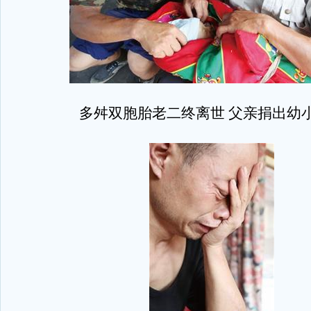
多舛双胞胎老二终离世 父亲捐出幼