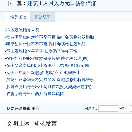
下一篇：
建筑工人月入万元日薪翻倍涨
相关阅读
青岛新闻
·
连体双胞胎真人秀
·
盘点明星如何对抗不孕不育 靠排卵药物获双胞胎
·
明星如何对抗不孕不育 靠排卵药物获双胞胎
·
怀上双胞胎本是喜事 却增添了许多不快
·
孕妇怀双胞胎被收双份彩超费 院方称合理(图)
·
亲生父亲卖掉刚出生双胞胎兄弟 赚得10万(图)
·
女子一年两生双胞胎“龙凤”齐全 概率极小
·
黑龙江路豪华天桥完成吊装 双胞胎彩虹桥现雏形
·
多舛双胞胎哥哥出生两月首次投入妈妈怀抱(图)
·
双胞胎哥哥出生两月首投妈妈怀
我要评论
提取评论...
用户名：
密码：