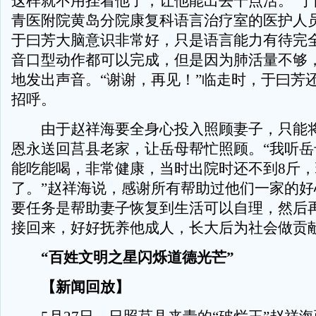
这样就不用拴着他了，让他能出去干点活。”于
青医附院黄岛分院康复科语言治疗室的医护人
于曰芳大脑意识非常好，只是语言能力有待完
音口型动作都可以完成，但是因为肺活量不够
地发出声音。“谢谢，再见！”临走时，于曰芳
招呼。
由于赵祥海要全身心投入照顾妻子，只能将
恩永送回莒县老家，让岳母帮忙照顾。“我听岳
能吃能喝，非常健康，当时出院时还不到8斤，
了。”赵祥海说，感谢所有帮助过他们一家的好
要任务是帮助妻子恢复到生活可以自理，然后
接回来，好好抚养他成人，长大后为社会做贡
“百姓文明之星闪烁道德光芒”
【新闻回放】