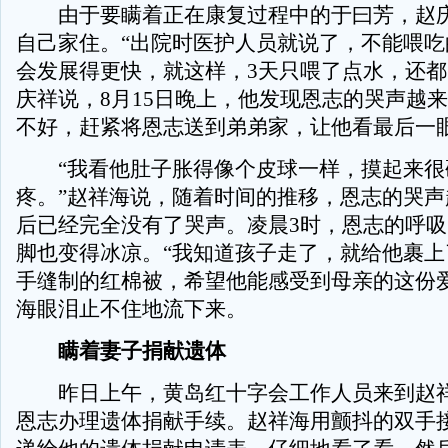
由于要瞒着正在康复过程中的于曰芳，赵庆
自己家住。“出院时医护人员就说了，不能喂吃
会发展得更快，就这样，3天只喂了点水，还都
庆祥说，8月15日晚上，他发现恩志的哭声越
不好，赶紧将恩志送到弟弟家，让他看最后一
“我看他肚子胀得像个皮球一样，摸起来很
疼。”赵祥海说，随着时间的推移，恩志的哭声
后已经完全没有了哭声。凌晨3时，恩志的呼
脚也变得冰凉。“我知道孩子走了，就给他裹上
手缝制的红棉被，希望他能感受到母亲的这份爱
海眼泪止不住地流下来。
瞒着妻子捐献遗体
昨日上午，黄岛红十字会工作人员来到赵祥
恩志办理遗体捐献手续。赵祥海用颤抖的双手