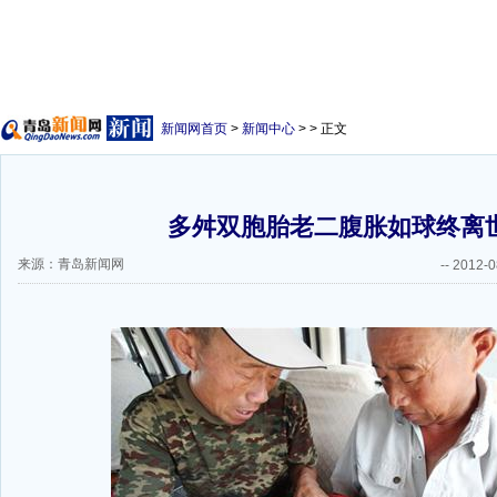
新闻网首页
>
新闻中心
> > 正文
多舛双胞胎老二腹胀如球终离
来源：青岛新闻网
--
2012-0