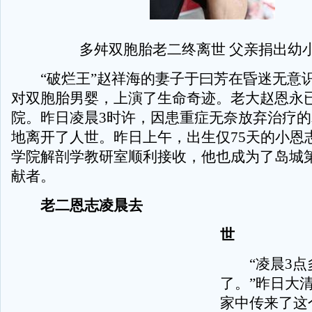
多舛双胞胎老二终离世 父亲捐出幼
“破烂王”赵祥海的妻子于曰芳在昏迷无意
对双胞胎男婴，上演了生命奇迹。老大赵恩永
院。昨日凌晨3时许，因患重症无奈放弃治疗
地离开了人世。昨日上午，出生仅75天的小恩
学院解剖学教研室顺利接收，他也成为了岛城第
献者。
老二恩志凌晨去
世
“凌晨3点
了。”昨日大
家中传来了这