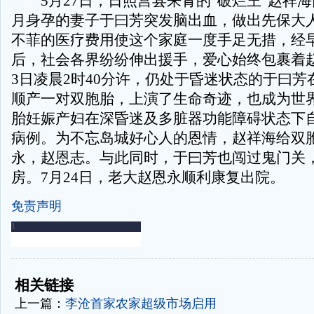
5月27日，日照莒县来青的“破烂王”赵祥海
月身孕的妻子于曰芳突发脑出血，做出先保大
不菲的医疗费用使这个家庭一度手足无措，经
后，社会各界纷纷伸出援手，爱心始终包裹着
3日凌晨2时40分许，仍处于昏迷状态的于曰芳
顺产一对双胞胎，上演了生命奇迹，也成为世
胎妊娠产妇在深昏迷及多脏器功能障碍状态下
病例。为不忘岛城好心人的恩情，赵祥海给双
永，赵恩志。与此同时，于曰芳也闯过鬼门关
房。7月24日，老大赵恩永顺利康复出院。
免责声明
-
-
相关链接
上一篇：
李沧首家农家超级市场启用