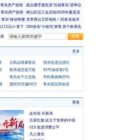
宝箱
更多
贯
台风达维袭青岛
张泽忠违法违纪
雨
新房成交超万套
93号油或涨2毛
青岛女子公交线
市民看病掏25%
路
酒托50天骗50万
青岛危旧房改造