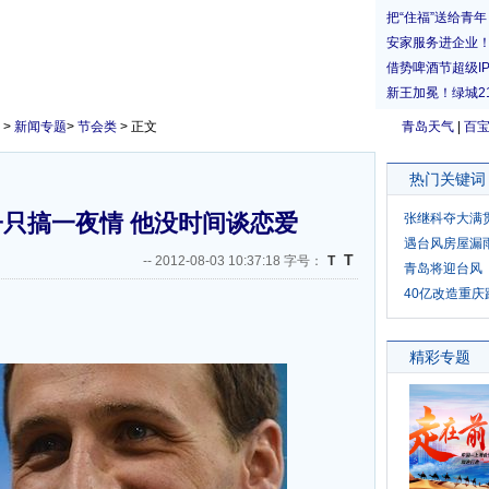
>
新闻专题
>
节会类
> 正文
青岛天气
|
百
热门关键词
只搞一夜情 他没时间谈恋爱
张继科夺大满
遇台风房屋漏
T
--
2012-08-03 10:37:18 字号：
T
青岛将迎台风
40亿改造重庆