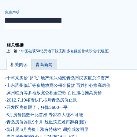
免责声明
-
-
相关链接
上一篇：
中国破获50亿元地下钱庄案 多名嫌犯曾就职银行(组图)
相关阅读
青岛新闻
·
十年来房价"起飞" 地产泡沫领涨青岛市民家庭总净资产
·
山东滨州临沂等多地放宽公积金贷款 百姓担心推高房价
·
滨州临沂等多地放宽公积金贷款 百姓担心推高房价
·
2012.7.19楼市快讯-6月青岛房价止跌
·
开发区房价砸了，狂降3600一平
·
6月房价指数环比首涨 专家称大涨不可能
·
青岛房价连跌9个月 貌似筑底难再翻身(图)
·
统计局:6月房价上涨有特殊性 调控成效明显
·
青岛房价连降8个月后"刹车" 6月止跌!