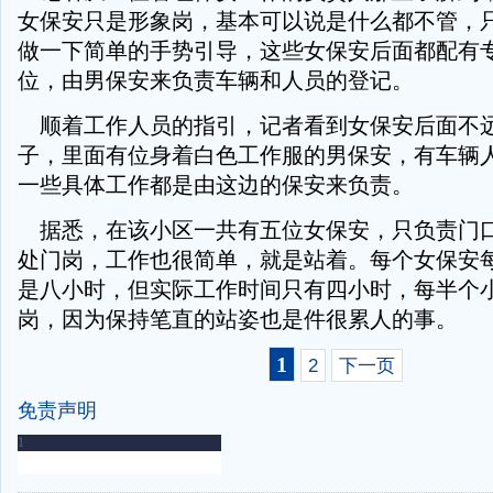
女保安只是形象岗，基本可以说是什么都不管，
做一下简单的手势引导，这些女保安后面都配有
位，由男保安来负责车辆和人员的登记。
顺着工作人员的指引，记者看到女保安后面不
子，里面有位身着白色工作服的男保安，有车辆
一些具体工作都是由这边的保安来负责。
据悉，在该小区一共有五位女保安，只负责门
处门岗，工作也很简单，就是站着。每个女保安
是八小时，但实际工作时间只有四小时，每半个
岗，因为保持笔直的站姿也是件很累人的事。
1
2
下一页
免责声明