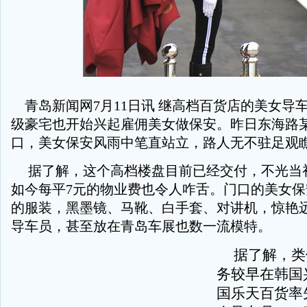
青岛新闻网7月11日讯 继高档百货店的美女导
级豪宅也开始兴起雇佣美女做保安。昨日东海路
口，美女保安风雨中笔直站立，路人无不驻足观
据了解，这个高档楼盘目前已经交付，不光当
如今每平7元的物业费也令人咋舌。门口的美女
的服装，黑墨镜、马靴、白手套、对讲机，惊艳
导车员，甚至放在青岛车展也数一流模特。
据了解，类
务较早在韩国
国乐天百货率