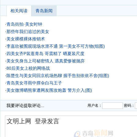
相关阅读
青岛新闻
·
青岛街拍·美女时钟
·
那些年我们追过的美女
·
美女裸模裸体推销术
·
李嘉欣被围观现场水泄不通 第一美女不可方物(组图)
·
四美女齐P装逛青岛 哥震精了 晒夏装尺度
·
美女失身当上司秘密情人 遇真爱惨被抛弃
·
80后美女上校的网络战
·
陈楚生与美女同回京机场热聊 握手告别依依不舍(组图)
·
青岛美女寻雨中撑伞白马王子
·
美女微博晒熊掌遭网友围攻炮轰 警方介入(图)
·
我要评论
提取评论...
用户名：
密码：