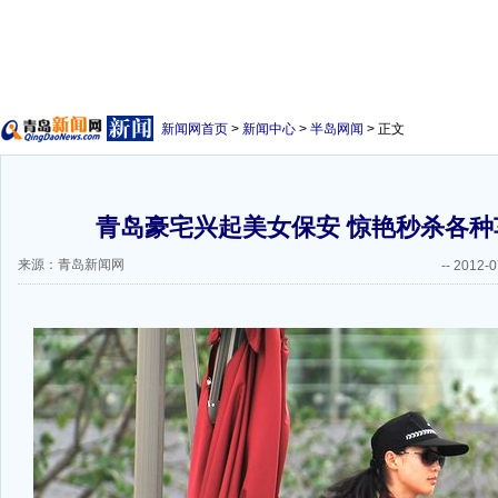
新闻网首页
>
新闻中心
>
半岛网闻
> 正文
青岛豪宅兴起美女保安 惊艳秒杀各种车
来源：青岛新闻网
--
2012-0