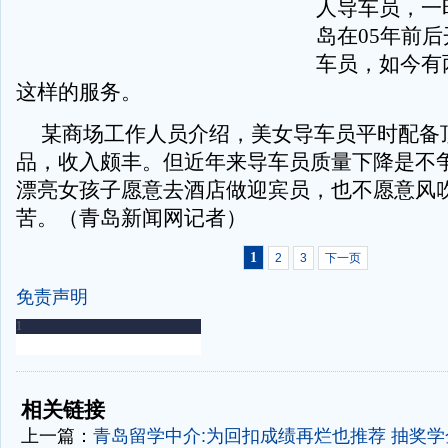
人导车员，一
岛在05年前
车员，如今有
这样的服务。
某商场工作人员介绍，美女导车员平时配备
品，收入颇丰。但近年来导车员质量下降是不
漂亮女孩子愿意去酒店做迎宾员，也不愿意风
苦。（青岛新闻网记者）
1
2
3
下一页
免责声明
-
-
相关链接
上一篇：
青岛留学中介:为回扣成绩再烂也推荐 抽奖