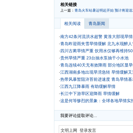
相关链接
上一篇：
青岛火车站暑运明起开始 预计将迎送2
相关阅读
青岛新闻
·
南方42条河流洪水超警 黄淮大部现旱情
·
青岛昨迎雨夹雪旱情缓解 北九水现醉人
·
四川古蔺旱情严重 饮用水仅够再维持50
·
贵州旱情严重 23台抽水泵抽干小水池
·
青岛连续40天无有效降雨 部分地区显旱
·
江西湖南多地出现旱涝急转 旱情缓解又
·
热带风暴暂阻浒苔前进速度 青岛旱情基
·
江西九江降暴雨 有助缓解旱情
·
长江中下游旱区迎降雨 旱情缓解
·
这是何等惨烈的景象：全球各地旱情实拍
我要评论
提取评论...