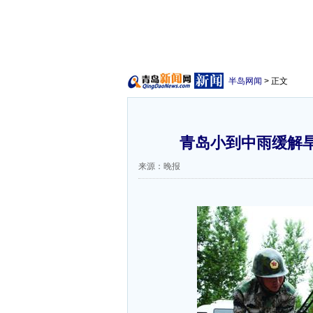
半岛网闻
> 正文
青岛小到中雨缓解旱
来源：晚报