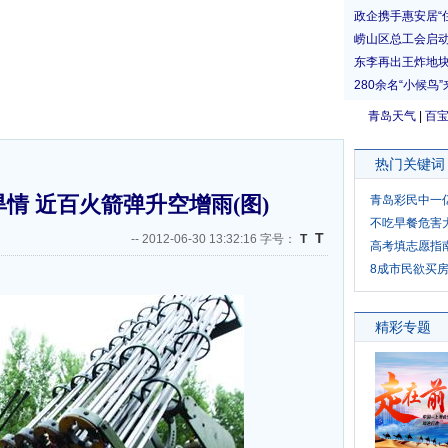
青岛天气
|
百
热门关键词
情 近百火箭弹升空增雨(图)
青岛彩民中一
不吃早餐危害
T
--
2012-06-30 13:32:16 字号：
T
高考填志愿指
8成市民欲买