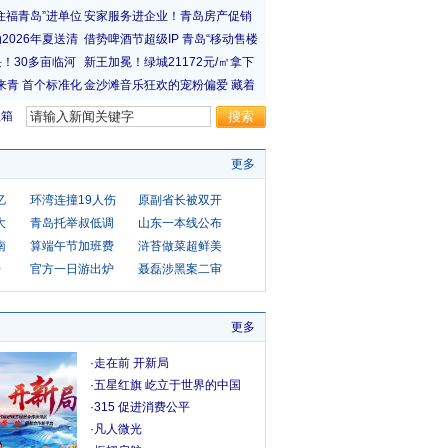
宝箱
更多
亿
环湾连撞19人伤
原副省长被双开
大
青岛托举叔低调
山东一本线公布
南
算端午节加班费
浒苔做菜超鲜美
房
官方一日游出炉
聂磊涉黑案二审