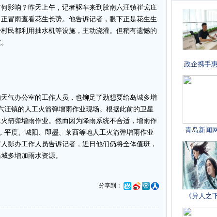
有何影响？昨天上午，记者驱车来到胶南六汪镇崔戈庄
田正冒雨查看花生长势。他告诉记者，眼下正是花生生
少村民都利用抽水机等设施，主动浇灌。但稍有遗憾的
皮。
天气办公室的工作人员，也铆足了劲想要给岛城多增
六汪镇的人工火箭弹增雨作业现场。根据此前的卫星
工火箭弹增雨作业。然而因为降雨系统不合适，增雨作
，平度、城阳、即墨、莱西等地人工火箭弹增雨作业
市人影办工作人员告诉记者，近日他们仍将全体值班，
岛城多增加雨水资源。
分享到：