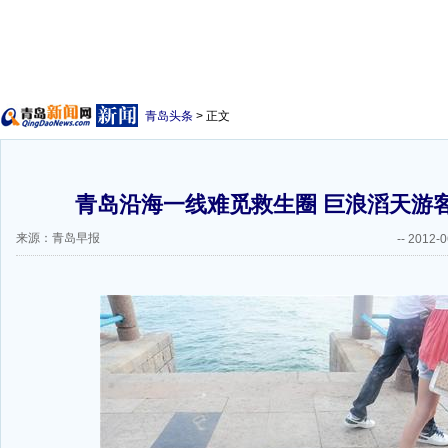
青岛头条
> 正文
青岛沿海一线难觅救生圈 巨浪滔天游客
来源：青岛早报
--
2012-0