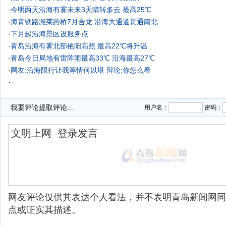
·
今明两天沿海有雾未来3天晴转多云 最高25℃
·
海青铁路潍莱跨桥7月合龙 沿海大通道贯通南北
·
下月起沿海景区设服务点
·
青岛沿海有雾北部艳阳高照 最高22℃将升温
·
青岛今日局地有雷阵雨最高33℃ 沿海最高27℃
·
网友:沿海限行让我等情何以堪
辩论:你怎么看
·
我要评论
提取评论...
用户名：
密码：
网友评论仅供其表达个人看法，并不表明青岛新闻网同
点或证实其描述。