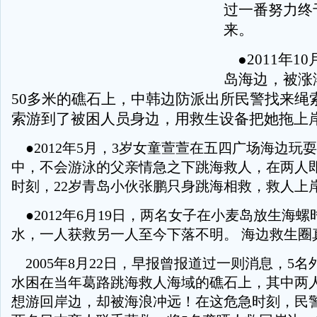
过一番努力终
来。
●2011年1
岛海边，被涨
50多米的礁石上，中韩边防派出所民警找来绳
索游到了被困人员身边，用救生设备把她拖上
●2012年5月，3岁女童萱萱在五四广场海边玩
中，不会游泳的父亲情急之下跳海救人，在两人
时刻，22岁青岛小伙张鹏只身跳海相救，救人上
●2012年6月19日，两名女子在小麦岛放生海
水，一人获救另一人至今下落不明。 海边救生圈
2005年8月22日，早报曾报道过一则消息，5
水困在当年葛路跳海救人海域的礁石上，其中两
想游回岸边，却被海浪冲远！在这危急时刻，民