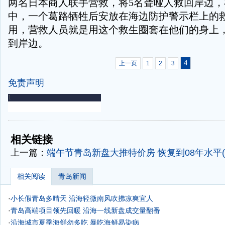
两名日本商人联手营救，将5名聋哑人救回岸边
中，一个葛路牺牲后安放在海边防护警示栏上的
用，营救人员就是用这个救生圈套在他们的身上
到岸边。
4
上一页
1
2
3
免责声明
-
-
相关链接
上一篇：
端午节青岛新盘大推特价房 恢复到08年水平(
相关阅读
青岛新闻
·
小长假青岛多晴天 沿海轻微南风吹拂凉爽宜人
·
青岛高端项目领先回暖 沿海一线新盘成交量翻番
·
沿海城市夏季海鲜勿多吃 暴吃海鲜易染病