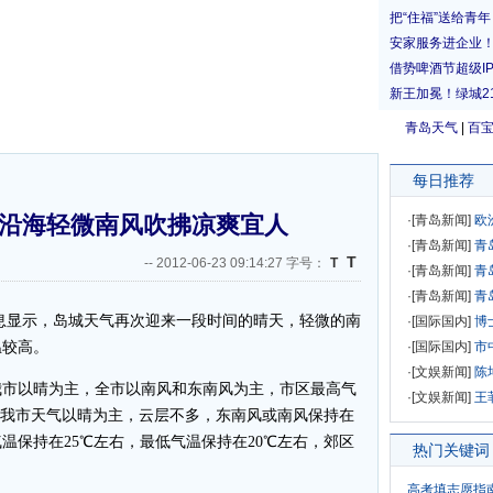
青岛天气
|
百
每日推荐
 沿海轻微南风吹拂凉爽宜人
·[
青岛新闻
]
欧
·[
青岛新闻
]
青
T
--
2012-06-23 09:14:27 字号：
T
·[
青岛新闻
]
青
·[
青岛新闻
]
青
显示，岛城天气再次迎来一段时间的晴天，轻微的南
·[
国际国内
]
博
温较高。
·[
国际国内
]
市
·[
文娱新闻
]
陈
市以晴为主，全市以南风和东南风为主，市区最高气
·[
文娱新闻
]
王
天，我市天气以晴为主，云层不多，东南风或南风保持在
温保持在25℃左右，最低气温保持在20℃左右，郊区
热门关键词
高考填志愿指