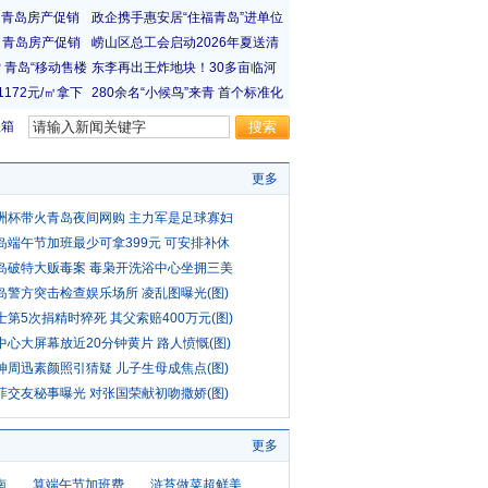
宝箱
更多
洲杯带火青岛夜间网购 主力军是足球寡妇
岛端午节加班最少可拿399元 可安排补休
岛破特大贩毒案 毒枭开洗浴中心坐拥三美
岛警方突击检查娱乐场所 凌乱图曝光(图)
士第5次捐精时猝死 其父索赔400万元(图)
中心大屏幕放近20分钟黄片 路人愤慨(图)
坤周迅素颜照引猜疑 儿子生母成焦点(图)
菲交友秘事曝光 对张国荣献初吻撒娇(图)
更多
南
算端午节加班费
浒苔做菜超鲜美