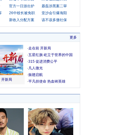
房
官方一日游出炉
聂磊涉黑案二审
库
26中校长被免职
亚沙会引爆海阳
新收入分配方案
该不该多缴社保