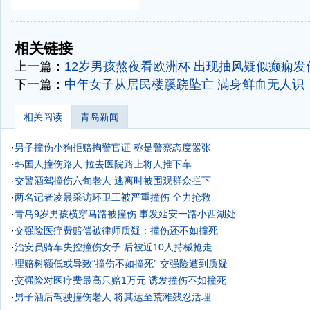
-
-
相关链接
上一篇：
12岁男孩熬夜看欧洲杯 出现抽风疑似癫痫发
下一篇：
中年女子从居民楼蹊跷坠亡 满身鲜血无人识
相关阅读
青岛新闻
·
男子撞伤小狗拒赔掏警官证 称是警察态度嚣张
·
韩国人撞伤路人 拉去医院路上将人推下车
·
交警酒驾撞伤六旬老人 逃离时被围观群众拦下
·
两名记者凌晨采访环卫工被严重撞伤 全力抢救
·
青岛9岁男孩横穿马路被撞伤 事发延安一路小西湖处
·
交强险医疗费赔偿被律师质疑：撞伤还不如撞死
·
治安员骑车失控撞伤女子 后被近10人持械抢走
·
理赔树额低或导致“撞伤不如撞死” 交强险遭到质疑
·
交强险对医疗费最高只赔1万元 诱发撞伤不如撞死
·
男子酒后驾驶撞伤老人 将其运至荒滩残忍活埋