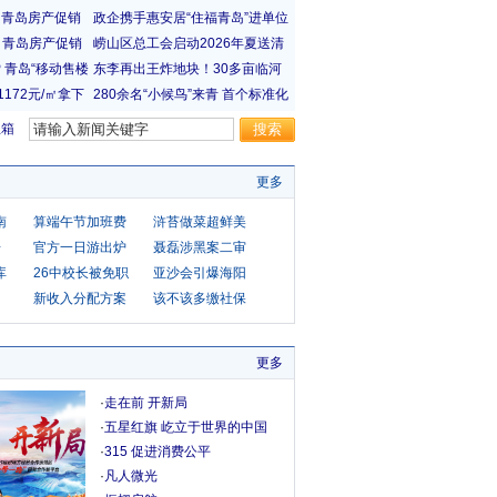
宝箱
更多
南
算端午节加班费
浒苔做菜超鲜美
房
官方一日游出炉
聂磊涉黑案二审
库
26中校长被免职
亚沙会引爆海阳
新收入分配方案
该不该多缴社保