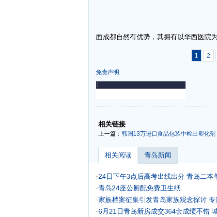
面成都自然有优势，其拥有以华西医院为
1
2
免责声明
-
-
相关链接
上一篇：
韩国13万进口食品包装中检出塑化剂 超
相关阅读
青岛新闻
·
24日下午3点后高考出线出分 青岛二本单
·
青岛24座公厕配免费卫生纸
·
家族档案征集引发青岛家族观念探讨 专
·
6月21日青岛新房成交364套成绩不错 