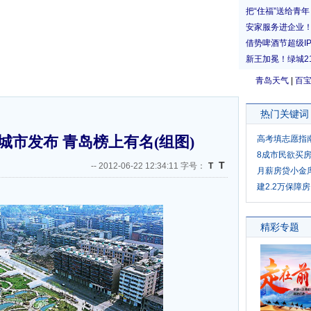
青岛天气
|
百
热门关键词
市发布 青岛榜上有名(组图)
高考填志愿指
8成市民欲买
T
--
2012-06-22 12:34:11 字号：
T
月薪房贷小金
建2.2万保障房