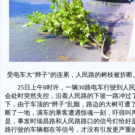
受电车大"辫子"的连累，人民路的树枝被折断
25日上午8时许，一辆30路电车行驶到人
会处时突然失控，沿着人民路的下坡一路冲过
下，由于车顶的“辫子”乱颤，路边的大树可遭
断了一地，满车的乘客遭遇惊魂一刻，吓得叫
是，事发时瑞昌路和人民路路口的信号灯恰好
路行驶的车辆都在等信号，才没有引发更严重