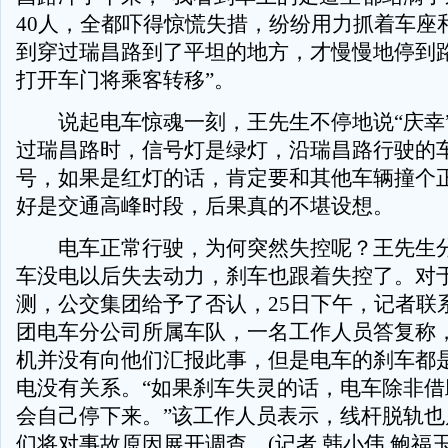
40人，全都吓得惊慌失措，纷纷用力抓着车座
到穿过瑞昌路到了平坦的地方，才慢慢地停到
打开车门将乘客转移”。
说起电车惊魂一刻，王先生不停地说“庆幸
过瑞昌路时，信号灯是绿灯，沿瑞昌路行驶的
号，如果是红灯的话，肯定要和其他车辆撞个
好是交通高峰时段，后果真的不堪设想。
电车正常行驶，为何突然失控呢？王先生分
车没电以后失去动力，刹车也跟着失控了。对
测，公交集团给予了否认，25日下午，记者联
团电车分公司所属车队，一名工作人员答复称
机并没有向他们汇报此事，但是电车的刹车都
电没有关系。“如果刹车失灵的话，电车除非借
会自己停下来。”该工作人员表示，线杆脱轨也
们将对事故原因展开调查。(记者 韩小伟 鲍福玉