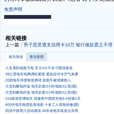
免责声明
-
-
相关链接
上一篇：
男子恶意透支信用卡10万 银行催款置之不理
相关阅读
青岛新闻
·
入冬需防电瓶亏电 车主4大不良习惯须避免
·
39公里电车线网调松紧度 紧急应对冷空气来袭
·
20部电车停摆致使拥堵 急救车被堵难救人
·
大货刮断线杆架 电车趴窝3小时堵路3公里(图)
·
大货刮断线杆架 电车趴窝3小时堵路3公里(图)
·
316路迎世博电车 曾服务中国馆充电4小时跑1天
·
600伏电车电缆坠落地面 十多工人冒险抢修(图)
·
四流中路周六启动调流 40年老电车线首次弃用