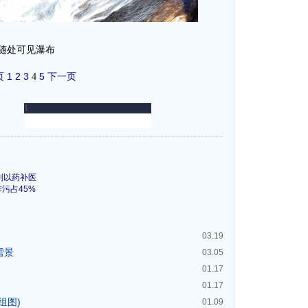
随处可见瀑布
页
1
2
3
5
下一页
4
别以药补医
排污占45%
03.19
雪景
03.05
01.17
01.17
组图)
01.09