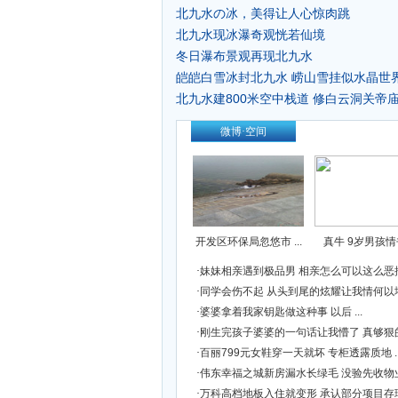
北九水の冰，美得让人心惊肉跳
北九水现冰瀑奇观恍若仙境
冬日瀑布景观再现北九水
皑皑白雪冰封北九水 崂山雪挂似水晶世界
北九水建800米空中栈道 修白云洞关帝庙