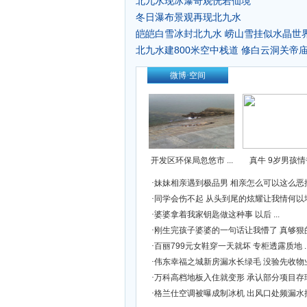
北九水现冰瀑奇观恍若仙境
冬日瀑布景观再现北九水
皑皑白雪冰封北九水 崂山雪挂似水晶世界
北九水建800米空中栈道 修白云洞关帝庙