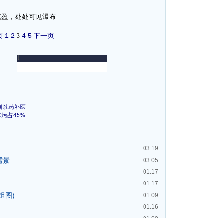
充盈，处处可见瀑布
页
1
2
4
5
下一页
3
别以药补医
排污占45%
03.19
雪景
03.05
01.17
01.17
组图)
01.09
01.16