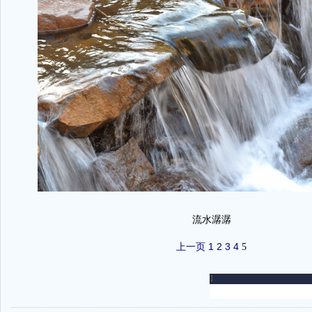
流水潺潺
上一页
1
2
3
4
5
-