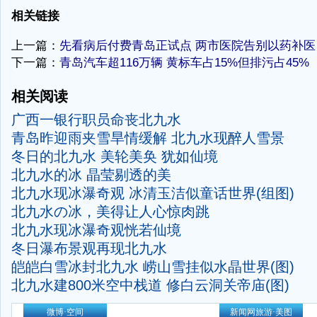
相关链接
上一篇：
先看病后付费青岛正试点 两市医院告别以药补医
下一篇：
青岛汽车超116万辆 黄标车占15%但排污占45%
相关阅读
广西一银行职员命丧北九水
青岛昨迎雨夹雪旱情缓解 北九水现醉人雪景
冬日的北九水 美轮美奂 犹如仙境
北九水的冰 晶莹剔透的美
北九水现冰瀑奇观 冰清玉洁似童话世界(组图)
北九水の冰，美得让人心惊肉跳
北九水现冰瀑奇观恍若仙境
冬日瀑布景观再现北九水
皑皑白雪冰封北九水 崂山雪挂似水晶世界(图)
北九水建800米空中栈道 修白云洞关帝庙(图)