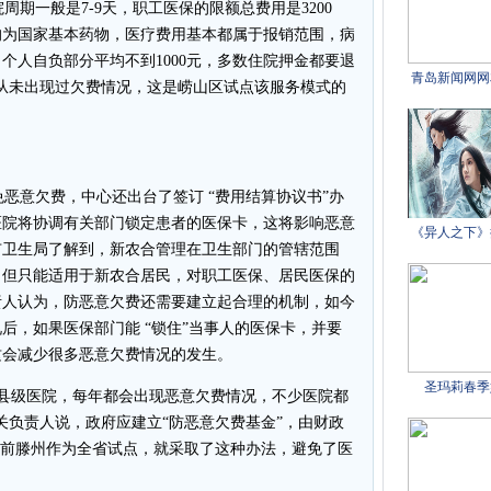
期一般是7-9天，职工医保的限额总费用是3200
物均为国家基本药物，医疗费用基本都属于报销范围，病
个人自负部分平均不到1000元，多数住院押金都要退
从未出现过欠费情况，这是崂山区试点该服务模式的
意欠费，中心还出台了签订 “费用结算协议书”办
医院将协调有关部门锁定患者的医保卡，这将影响恶意
市卫生局了解到，新农合管理在卫生部门的管辖范围
，但只能适用于新农合居民，对职工医保、居民医保的
责人认为，防恶意欠费还需要建立起合理的机制，如今
后，如果医保部门能 “锁住”当事人的医保卡，并要
这会减少很多恶意欠费情况的发生。
县级医院，每年都会出现恶意欠费情况，不少医院都
关负责人说，政府应建立“防恶意欠费基金”，由财政
此前滕州作为全省试点，就采取了这种办法，避免了医