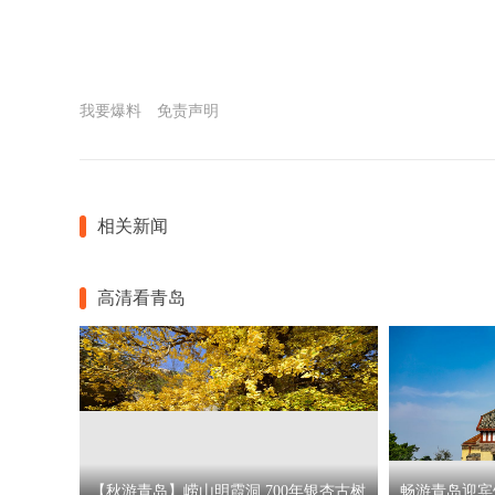
我要爆料
免责声明
相关新闻
高清看青岛
【秋游青岛】崂山明霞洞 700年银杏古树
畅游青岛迎宾