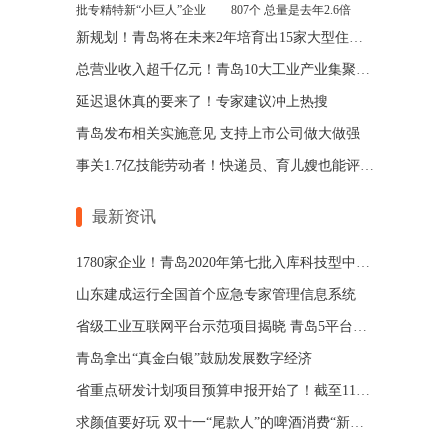
批专精特新“小巨人”企业
807个 总量是去年2.6倍
新规划！青岛将在未来2年培育出15家大型住房租赁企业
总营业收入超千亿元！青岛10大工业产业集聚区亮成绩
延迟退休真的要来了！专家建议冲上热搜
青岛发布相关实施意见 支持上市公司做大做强
事关1.7亿技能劳动者！快递员、育儿嫂也能评职称了
最新资讯
1780家企业！青岛2020年第七批入库科技型中小企业公布
山东建成运行全国首个应急专家管理信息系统
省级工业互联网平台示范项目揭晓 青岛5平台入选
青岛拿出“真金白银”鼓励发展数字经济
省重点研发计划项目预算申报开始了！截至11月23日
求颜值要好玩 双十一“尾款人”的啤酒消费“新口味”