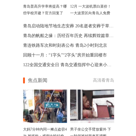
青岛普高升学率将提高？哪
12月 一大波机票白菜价！
些学校开建？官方回复了
一大波景区向青岛人免费
青岛启动陆地节地生态安葬 20名逝者安葬于草木之间
青岛的帆船之缘：历经百年历史 再续辉煌篇章(图)
青连铁路车次和时刻表公布 青岛2小时到北京
回顾十一月：“1字头”“2字头”房开始重回楼市
122全国交通安全日 青岛交通指挥中心迎来小客人
焦点新闻
高清看青岛
大妈7分钟内同一摊点盗窃4
男子坐公交手臂放窗外 下