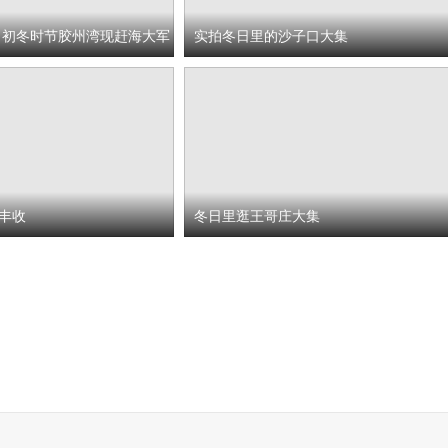
 初冬时节胶州湾现赶海大军
实拍冬日里的沙子口大集
丰收
冬日里逛王哥庄大集