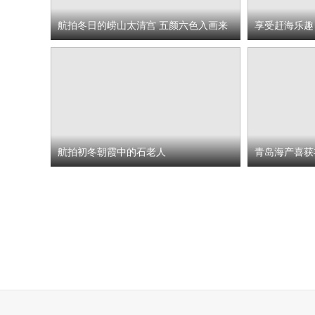
航拍冬日的崂山太清宫 五颜六色入画来
享受赶海乐趣
航拍初冬朝霞中的石老人
青岛海产喜获