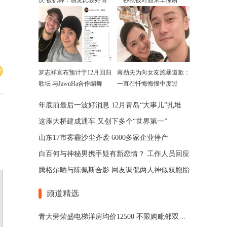
次 被抓称：感觉比较好偷
一秒就被对面来车撞断
罗志祥宣布预计于12月回归
蒋劲夫为向女友施暴道歉：
歌坛 与JawnHa合作编舞
一直在忏悔悔恨中度过
年底前最后一波好消息 12月青岛“大事儿”扎堆
这座大桥建成通车 又创下多个“世界第一”
山东17市雾霾沙尘齐袭 6000多家企业停产
白百何与神秘男携手疑有新恋情？ 工作人员回应
腾格尔晒与陈佩斯合影 网友调侃两人神似双胞胎
频道精选
青大旁荣盛电梯洋房均价12500 不限购毗邻双地铁