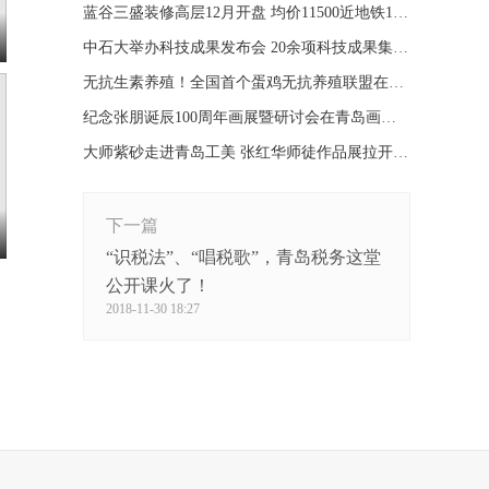
蓝谷三盛装修高层12月开盘 均价11500近地铁11号线
中石大举办科技成果发布会 20余项科技成果集中发布
无抗生素养殖！全国首个蛋鸡无抗养殖联盟在青成立
纪念张朋诞辰100周年画展暨研讨会在青岛画院举办
大师紫砂走进青岛工美 张红华师徒作品展拉开帷幕
下一篇
“识税法”、“唱税歌”，青岛税务这堂
公开课火了！
2018-11-30 18:27