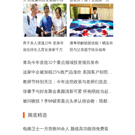
大 自侃像男扮女装般不自
这名男子成了全国第一人
在
男子杀人潜逃22年 变身寺
潘粤明解锁新技能！晒染布
庙住持生儿育女身家千万
照与父亲题字快乐福寿
青岛今年首批32个重点领域投资项目发布
这家中企被加税25%致产品涨价 美国客户却照买不误
教师节特别关注：今年这些政策与老师们息息相关
张馨予与好友聚会素颜清新可爱 怀抱萌娃当起实习麻麻
被问吻技？李钟硕害羞点头承认很会吻：我都30岁了
频道精选
电梯卫士一月营救80余人 颜值高功能强免费装