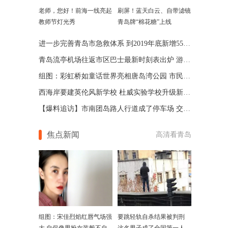
老师，您好！前海一线亮起
刷屏！蓝天白云、自带滤镜
教师节灯光秀
青岛牌“棉花糖”上线
进一步完善青岛市急救体系 到2019年底新增55处急救站点
青岛流亭机场往返市区巴士最新时刻表出炉 游客赶紧收藏
组图：彩虹桥如童话世界亮相唐岛湾公园 市民纷至沓来
西海岸要建英伦风新学校 杜威实验学校升级新区教育配套
【爆料追访】市南团岛路人行道成了停车场 交警现场执法
焦点新闻
高清看青岛
组图：宋佳烈焰红唇气场强
要跳轻轨自杀结果被判刑