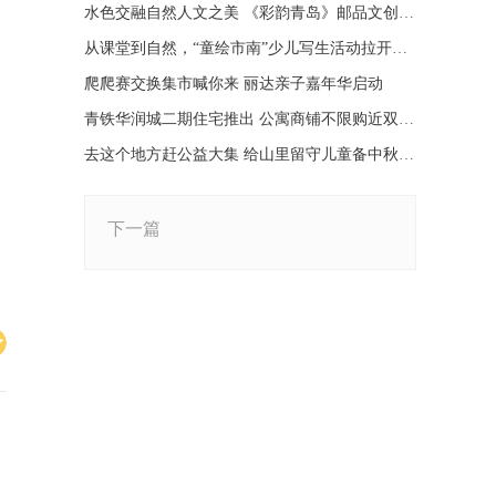
水色交融自然人文之美 《彩韵青岛》邮品文创册首发
从课堂到自然，“童绘市南”少儿写生活动拉开序幕
爬爬赛交换集市喊你来 丽达亲子嘉年华启动
青铁华润城二期住宅推出 公寓商铺不限购近双地铁
去这个地方赶公益大集 给山里留守儿童备中秋礼物(图)
下一篇