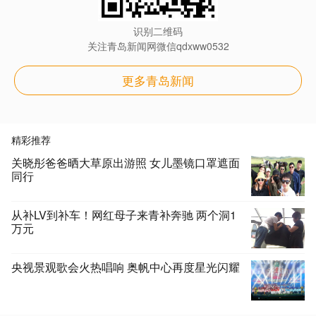
识别二维码
关注青岛新闻网微信qdxww0532
更多青岛新闻
精彩推荐
关晓彤爸爸晒大草原出游照 女儿墨镜口罩遮面
同行
从补LV到补车！网红母子来青补奔驰 两个洞1
万元
央视景观歌会火热唱响 奥帆中心再度星光闪耀