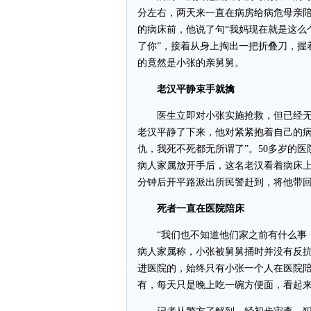
分左右，两天来一直在病房给病危母亲陪
的病床前，他说了句“我妈现在就是这么
了你”，接着从身上掏出一把折叠刀，握
的竟然是小张的亲舅舅。
老汉平静束手就擒
医生立即对小张实施抢救，但已经无
老汉平静了下来，他对紧紧抱着自己的病
仇，我死不死都无所谓了”。50多岁的
病人家属放开手后，这名老汉看着病床
分钟后开平路派出所民警赶到，将他带
死者一直在医院陪床
“我们也不知道他们家之前有什么事，
病人家属称，小张被舅舅捅时并没有反抗
进医院的，始终只有小张一个人在医院陪
有，每天只是晚上吃一碗方便面，看起