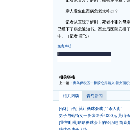
记者从警方了解到，经初步审查，犯罪
亲人发生血案病危老太咋办？
记者从医院了解到，死者小张的母亲
已经下了病危通知书。案发后医院安排
中。（记者 黄飞）
免责声明
-
-
相关链接
上一篇：
青岛保税区一橡胶仓库着火 着火面积
相关阅读
青岛新闻
·
[保利百合] 莫让糖球会成了“杀人街”
·
男子与站街女一夜缠绵丢4000元 荒山
·
[业主吐槽]晒晒糖球会上的经历吧 简直是
·
糖球会成杀人街