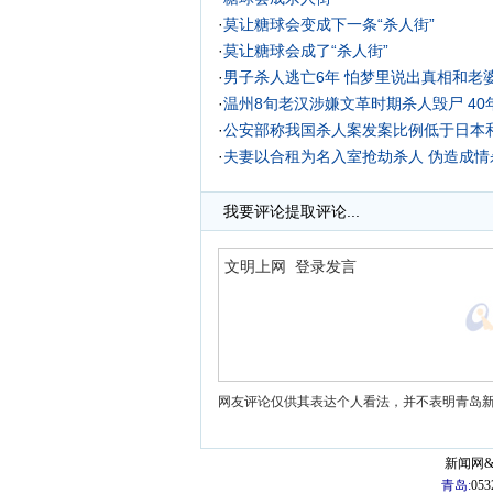
·
莫让糖球会变成下一条“杀人街”
·
莫让糖球会成了“杀人街”
·
男子杀人逃亡6年 怕梦里说出真相和老
·
温州8旬老汉涉嫌文革时期杀人毁尸 40
·
公安部称我国杀人案发案比例低于日本
·
夫妻以合租为名入室抢劫杀人 伪造成情
·
我要评论
提取评论...
网友评论仅供其表达个人看法，并不表明青岛