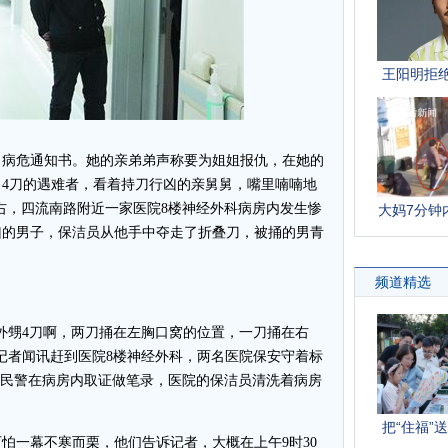
病危通知书。她的亲弟弟声称要为姐姐报仇，在她的
4刀的遇难者，看着持刀行凶的亲舅舅，嘴里喃喃地
左右，四流南路附近一家医院8楼神经外科病房内发生惨
凶的男子，保洁员从他手中夺走了折叠刀，被捅的男青
甥4刀啊，两刀捅在左胸口窝的位置，一刀捅在右
记者闻讯赶到医院8楼神经外科，两名医院保安守着标
出所民警在病房内取证做笔录，医院的保洁员清洗着病房
一幕不寒而栗，他们告诉记者，大概在上午9时30