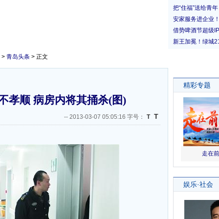
>
青岛头条
> 正文
孝顺 病房内将其捅杀(图)
T
--
2013-03-07 05:05:16 字号：
T