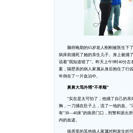
脑癌晚期的65岁老人刚刚被医生下了
病床前捅死了她的亲生儿子。身上被捅了
说着“我知道错了”。昨天上午9时40分
案，隔壁床的病人家属从身后抱住了行
年倒在了一片血泊中。
舅舅大骂外甥“不孝顺”
“实在是太可怕了，他捅了自己的亲外
胸，一刀捅在肚子上，流了一地的血。”
有“38—40床”的病房门口，刑警和派
内的血迹。
病房里的其他病人家属对刚发生的可怕