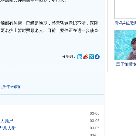
嫌疑人孙某某今年63岁，本市人。
脑部有肿瘤，已经是晚期，整天昏迷意识不清，医院
了两名护士暂时照顾老人。目前，案件正在进一步侦查
分享到：
过千平米(图)
03-06
杀人抛尸
03-05
"杀人街"
03-05
03-05