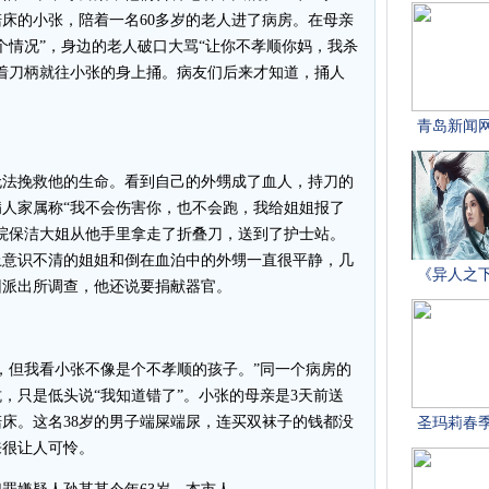
床的小张，陪着一名60多岁的老人进了病房。在母亲
个情况”，身边的老人破口大骂“让你不孝顺你妈，我杀
着刀柄就往小张的身上捅。病友们后来才知道，捅人
法挽救他的生命。看到自己的外甥成了血人，持刀的
人家属称“我不会伤害你，也不会跑，我给姐姐报了
医院保洁大姐从他手里拿走了折叠刀，送到了护士站。
上意识不清的姐姐和倒在血泊中的外甥一直很平静，几
回派出所调查，他还说要捐献器官。
但我看小张不像是个不孝顺的孩子。”同一个病房的
，只是低头说“我知道错了”。小张的母亲是3天前送
床。这名38岁的男子端屎端尿，连买双袜子的钱都没
来很让人可怜。