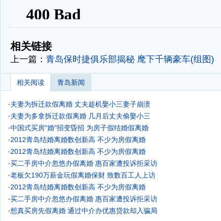
-
-
相关链接
上一篇：
青岛保时捷俱乐部揭秘 麾下千辆豪车(组图)
相关阅读
青岛新闻
·
夫妻为拆迁款假离婚 丈夫趁机娶小三妻子崩溃
·
夫妻为多拿拆迁款假离婚 几月后丈夫偷娶小三
·
中国式买房"婚"招变昏招 为房子假结婚假离婚
·
2012青岛结婚离婚数创新高 不少为房假离婚
·
2012青岛结婚离婚数创新高 不少为房假离婚
·
买二手房中介忽悠办假离婚 惠百家遭投诉拒采访
·
老板欠190万薪金玩假离婚保财 致数百工人上访
·
2012青岛结婚离婚数创新高 不少为房假离婚
·
买二手房中介忽悠办假离婚 惠百家遭投诉拒采访
·
想真买房先假离婚 通过中介办优惠贷款却入骗局