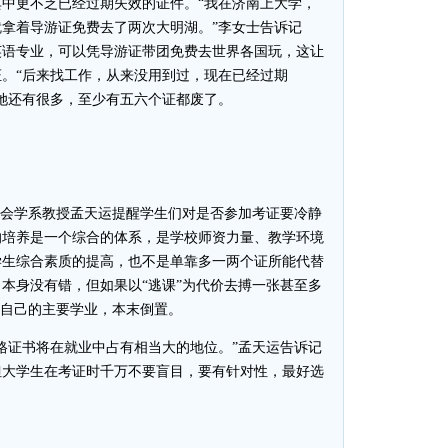
中更不乏已经过期失效的证件。“我在济南上大学，
拿着导游证免费去了两次大明湖。”李女士告诉记
英语专业，可以凭导游证带团免费去世界各国玩，这让
。“后来找工作，从来没用到过，现在已经过期
她还有很多，至少有五六个证都废了。
会学系教授孟天运提醒学生们对是否参加考证要冷静
的培养是一个综合的体系，是学校师资力量、教学环境
学生综合素质的提高，也不是单靠多一两个证所能代替
本身没有错，但如果以“逃课”为代价去搏一张甚至多
误自己的主要学业，本末倒置。
证书将在就业中占有相当大的地位。”孟天运告诉记
但大学生在考证时千万不要盲目，要有针对性，最好选