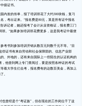
语中级证书。
内发的传单，报了培训班花了大约300块钱，复习
名，考出证来。“报名费是80元，算是所有证中报名
小高告诉记者，她还报考了会计从业资格证，报名费三门
培训班。“如果参加培训班花费更多，这是我考证中最便
考书到参加培训开销从数百元到数千元不等。“目
，这些证书有来自劳动和社会保障部的、信息产业部
地的、外地的，还有来自国际上一些陌生的认证机构的
者，他曾到网上专门查阅过，要是按照各种证的考试
证等着大学生们去考，报名费有的达数百美金，再加上
的了。
也曾经是个“考证族”，但在现在的工作岗位干了这