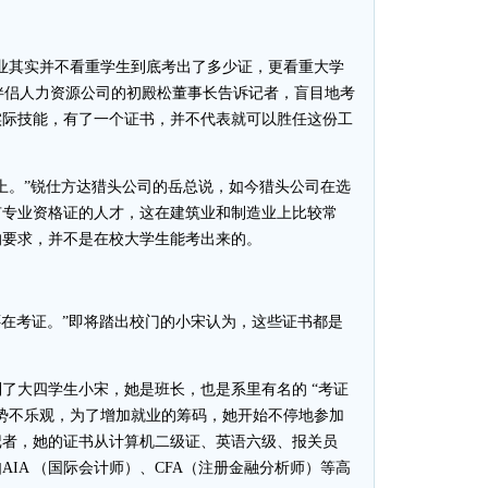
其实并不看重学生到底考出了多少证，更看重大学
R伴侣人力资源公司的初殿松董事长告诉记者，盲目地考
实际技能，有了一个证书，并不代表就可以胜任这份工
。”锐仕方达猎头公司的岳总说，如今猎头公司在选
有专业资格证的人才，这在建筑业和制造业上比较常
的要求，并不是在校大学生能考出来的。
在考证。”即将踏出校门的小宋认为，这些证书都是
大四学生小宋，她是班长，也是系里有名的 “考证
势不乐观，为了增加就业的筹码，她开始不停地参加
记者，她的证书从计算机二级证、英语六级、报关员
IA （国际会计师）、CFA（注册金融分析师）等高