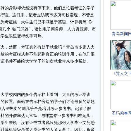
碌的身影却依然没有停下来，他们是忙着考证的学子
流行语。连日来，记者走访我市多所高校发现，不管是
为考证族，大学生们已不满足于英语、计算机等“你
要几个“独门武器”，诸如电子商务师、人力资源师、市
大学生眼里变得炙手可热。
力，然而，考证真的有助于就业吗？青岛市多家人力
粗放的考证模式并不能起到真正的培训作用，在他们眼
，证书并不能给大学学子的初次就业带来多少帮助。
大学校园内的多个告示栏上看到，大量的考证培训
目的位置。而站在告示栏旁边的学子们讨论最多的话题
围书店里热卖的则几乎全是培训考证参考书。记者了解
料的外借率达到70%，与课堂专业参考书相差无几，
四学生来说，没有证书或者说只凭那张大学毕业文凭恐
、计算机等级考试之类证书的人又太多了。因此，很多