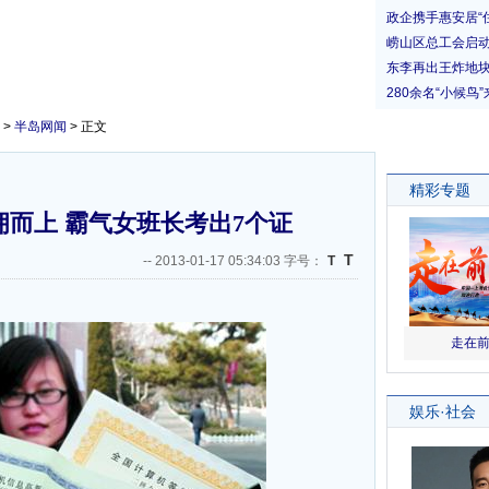
>
半岛网闻
> 正文
而上 霸气女班长考出7个证
T
--
2013-01-17 05:34:03 字号：
T