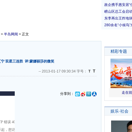
>
半岛网闻
> 正文
宁 双星三连胜
评:蒙娜丽莎的微笑
T
--
2013-01-17 09:30:34 字号：
T
分享到：