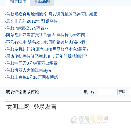
相关阅读
青岛新闻
·
鸟叔暴瘦身形脸颊憔悴 网友调侃跳骑马舞可以减肥
·
意义非凡的2012年 甄嬛鸟叔
·
鸟叔Psy豪掷975万置业
·
阿尔及利亚看正宗骑马舞 与鸟叔舞步大不同
·
不只有江南 随鸟叔去韩国吃路边烤肉喝小酒
·
鸟叔专机赴纽约 豪气自拍尽显搞怪本色(组图)
·
周杰伦批鸟叔骑马舞老套：五年前我就跳过了
·
鸟叔中国秀8分钟百万出场费
·
鸟叔机器人大跳江南style
·
鸟叔上春晚1分10万网友愤怒
·
我要评论
提取评论...
用户名：
密码：