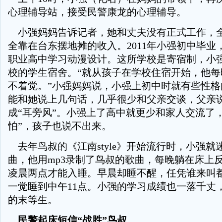
心理辅导站，接受民警康龙的心理辅导。
小强妈妈告诉记者，她和丈夫没有正式工作，
全靠在台东摆地摊的收入。2011年小强初中毕业
职业高中学习动漫设计。这所学校是寄宿制，小
校的学生宿舍。“就从孩子在学校住宿开始，他每
不着觉。”小强妈妈说，小强上初中时就有些性格
能和她说上几句话，几乎很少和父亲交谈，父亲
成“耳旁风”。小强上了高中就更少和家人交流了
怕”，孩子也说不出来。
去年鸟叔的《江南style》开始流行时，小强就
曲，他用mp3录制了鸟叔的歌曲，每晚躺在床上
凌晨两点才能入睡。早晨却睡不醒，任凭谁来叫
一觉睡到中午11点。小强的学习成绩也一落千丈
的末等生。
民警起床短信“战胜”鸟叔