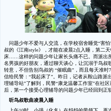
问题少年不爱与人交流，在学校宿舍睡觉“害怕
叔的《江南style》，才能在凌晨2点入睡，第二天
床……这样的问题少年让家长头痛不已。而派出
名男孩的好朋友，通过聊天谈心，让沉溺于鸟叔
转意，不但告别鸟叔的 “催眠曲”，而且每天准时
信给民警：“我起床了”。昨日，记者从鞍山路派
理辅导站”了解到，民警“康龙温馨工作室”在社
后，第一个接受心理辅导的问题少年已经回到正
听鸟叔歌曲凌晨入睡
上午10时，小强（化名）在妈妈的带领下，再