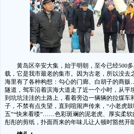
黄岛区辛安大集，始于明朝，至今已经500多
载，它是我市最老的集市。因为古老，所以没去
海里有了各种构想：勾心的门廊、白胡子的商贩
隧道，驾车沿着滨海大道走了近一个小时，从平
到坑坑洼洼的土路上，看着旁边一辆辆的拉煤车
子，不禁有点失望，直到喧闹声传来，“小老虎鼓
五”“快来看喽”……色彩斑斓的泥老虎、厚实柔
彤彤的剪纸，扑面而来的年味儿让人顿时豁然开