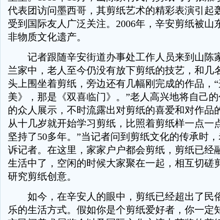
代表团访问墨西哥，其剪纸艺术的精彩表演引起
受到国际友人广泛关注。2006年，辛安剪纸被山
非物质文化遗产。
记者跟随辛安街道办事处工作人员来到山陈家
兰家中，老人至今仍没有放下剪纸的技艺，和几
头上围坐着剪纸，旁边还有几幅刚完成的作品，“
美》，那是《双喜临门》。”老人高兴地将自己的
的众人展示，不时流露出对剪纸的喜爱和对作品的
从十几岁就开始学习剪纸，比照着剪纸样一点一
坚持了50多年。”当记者问到剪纸文化的传承时
诉记者。在这里，家家户户都会剪纸，剪纸已经
生活中了，空闲的时候大家聚在一起，相互切磋
研究剪纸创意。
如今，在辛安人的眼中，剪纸已经超出了民俗
乐的生活方式。假如你是个剪纸爱好者，你一定