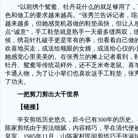
“以前绣个鸳鸯、牡丹花什么的就足够用了，
色和做工的要求越来越高。”张秀兰告诉记者，现
越来越多，但她感觉机器做的鞋垫虽快，但让人
点“诚意”，手工鞋垫就是熟手一天最多缝两双，
候，绣花针扎破手更是常有的事，但看着自己做
欢喜地买走，或送给顺眼的女婿，或送给心仪的
她感觉心里美美的。在张秀兰的摊上记者看到，
牡丹、鸳鸯等传统花样外，还不乏米奇老鼠、喜
卡通人物，为了让小辈们也喜欢这手工鞋垫，张
了功夫。
一把剪刀剪出大千世界
【链接】
辛安剪纸历史悠久，距今已有300年的历史。
陈家剪纸由于剪法细腻，内容精巧，早在清代便
皇室。1985年11月，山陈家村民间剪纸巧手张