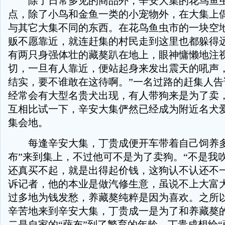
除了日常多见的商品外，辛安大集的花鸟鱼虫
点，除了小鸟和金鱼一类的小宠物外，在大集上
与其它大集不同的东西。在花鸟鱼虫市的一块空
贩不愿靠近，就连赶集的村民走到这里也都躲得
有两只身强体壮的藏獒趴在地上，眼神慵懒地注
切，一旦有人靠近，便站起身来发出震天的吼声，
结实，要不谁敢在这待啊。”一名过路的赶集人告
经常会有大型名贵犬出现，有人带狗来是为了卖
互相比试一下，辛安大集俨然已经成为附近名犬
集会地。
每逢辛安大集，丁贵成便开车带着自己饲养多
布”来到集上，不过他可不是为了卖狗。“不是我
还真买不起，就是出得起价钱，这狗认不认还不一
诉记者，他的本业是做汽修生意，虽说不上大富
过多地为钱发愁，养藏獒纯粹是因为喜欢。之所以
辛苦地来到辛安大集，丁贵成一是为了和养藏獒
二是自家的“萨布”到了繁育的年龄，丁贵成想给“