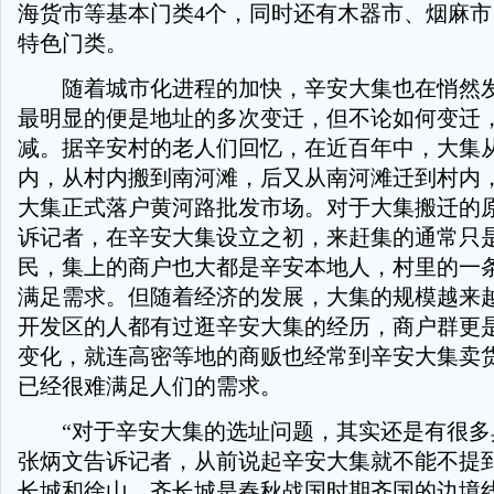
海货市等基本门类4个，同时还有木器市、烟麻市
特色门类。
随着城市化进程的加快，辛安大集也在悄然发
最明显的便是地址的多次变迁，但不论如何变迁
减。据辛安村的老人们回忆，在近百年中，大集
内，从村内搬到南河滩，后又从南河滩迁到村内，2
大集正式落户黄河路批发市场。对于大集搬迁的
诉记者，在辛安大集设立之初，来赶集的通常只
民，集上的商户也大都是辛安本地人，村里的一
满足需求。但随着经济的发展，大集的规模越来
开发区的人都有过逛辛安大集的经历，商户群更
变化，就连高密等地的商贩也经常到辛安大集卖
已经很难满足人们的需求。
“对于辛安大集的选址问题，其实还是有很多典
张炳文告诉记者，从前说起辛安大集就不能不提
长城和徐山，齐长城是春秋战国时期齐国的边境