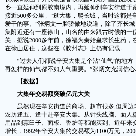
乡一直延伸到原胶南境内，再延伸到辛安街道于
接近500多公里。“逛大集，爬长城，当时这都是
爱干的事。”张炳文一脸骄傲地说道，除了齐长城
集附近还有一座徐山，山名的由来跟古时候的一
关，据说2000多年前，徐福为秦始皇求长生药，
在徐山居住，这些在《胶州志》上仍有记载。
“过去人们都说辛安大集是个沾‘仙气’的地方
再怎样的仙气都不如人气重要。”张炳文充满信心
【数据】
大集年交易额突破亿元大关
虽然现在辛安街道的商场、超市很多,但周边
农历逢五、逢十赶辛安大集。从针头线脑、面人
用品到蒜臼子、面板、香炉等都能买到。近年来
增长，1992年辛安大集的交易额为1100万元，200