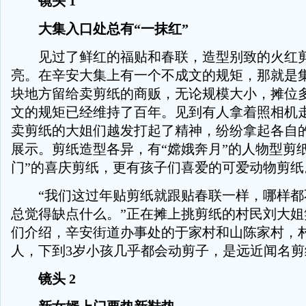
镜头 1
大集入口处总有“一抹红”
见过了鲜红的福贴和春联，造型别致的火红剪
亮。在辛安大集上有一个不成文的规矩，那就是
块地方留给卖剪纸的商贩，无论规模大小，摊位
文的规矩已经维持了百年。见到有人拿着照相机
卖剪纸的大姐们越发打起了精神，纷纷拿起各自
展示。剪纸造型各异，有“嫦娥奔月”的人物型剪纸
门”的喜庆剪纸，更有孩子们喜爱的可爱动物剪纸
“我们这过年贴剪纸就跟贴春联一样，哪样都
总觉得缺点什么。”正在摊上挑剪纸的村民刘大姐
们介绍，辛安街道办事处的于家村和山陈家村，村
人，下到3岁小孩几乎都会动剪子，是远近闻名剪
镜头 2