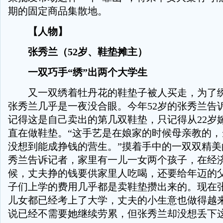
期的固定商品集散地。
【人物】
张秀兰（52岁、鞋垫摊主）
一双巧手“绣”出两个大学生
又一双绣着牡丹花的鞋垫子被人买走，为了绣
张秀兰几乎是一夜没合眼。今年52岁的张秀兰告
记得这是自己卖出的第几双鞋垫，只记得从22岁
直在做鞋垫。“这手艺是在娘家的时候母亲教的，
没想到能成挣钱的营生。”摸着手中的一双双精美
秀兰告诉记者，家里有一儿一女两个孩子，在经
候，丈夫挣的钱要供家里人吃喝，还要给年迈的
子们上学的费用几乎都是卖鞋垫攒出来的。现在
儿女都已经考上了大学，丈夫的小生意也做得越
说已经不需要她继续劳累，但张秀兰却没想丢下