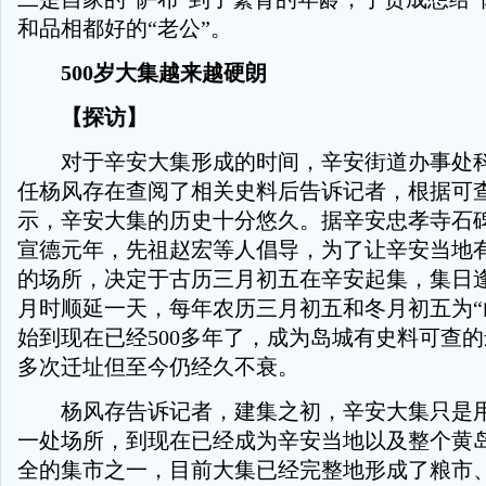
和品相都好的“老公”。
500岁大集越来越硬朗
【探访】
对于辛安大集形成的时间，辛安街道办事处科
任杨风存在查阅了相关史料后告诉记者，根据可
示，辛安大集的历史十分悠久。据辛安忠孝寺石
宣德元年，先祖赵宏等人倡导，为了让辛安当地
的场所，决定于古历三月初五在辛安起集，集日
月时顺延一天，每年农历三月初五和冬月初五为“
始到现在已经500多年了，成为岛城有史料可查
多次迁址但至今仍经久不衰。
杨风存告诉记者，建集之初，辛安大集只是用
一处场所，到现在已经成为辛安当地以及整个黄
全的集市之一，目前大集已经完整地形成了粮市