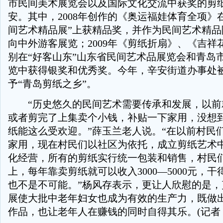
市民间美术展览会以及国际文化交流中获奖的剪
安。其中，2008年创作的《奥运福娃体育全项》
间艺术精品展”上获精品奖，并作为民间艺术精品
向中外游客展览；2009年《剪纸折扇》、《吉祥
别在“好客山东”山东省民间艺术品展览会和青岛
览中获得银奖和优秀奖。今年，辛安街道办事处
予“青岛剪纸之乡”。
“历史悠久的民间艺术需要传承和发展，以前
或者剪完了上集卖个小钱，补贴一下家用，没想
纸能这么受欢迎。”薛玉兰老人说。“在以前村民
家用，现在村民们以社区为依托，成立剪纸艺术
化经营，所有的剪纸实行统一包装和销售，村民
上，每年靠卖剪纸就可以收入3000—5000元，
也不是不可能。”杨风存表示，更让人欣慰的是，
展使大批中老年妇女也成为有效的生产力，既做
作品，也让老年人在赚钱的同时自得其乐。(记者 