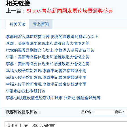
相关链接
上一篇：
Share-青岛新闻网发展论坛暨颁奖盛典
相关阅读
青岛新闻
·
李群昨深入基层访贫问苦 把党的温暖送到群众心坎上
·
李群：美丽青岛要体现出和谐雅致宏大愉悦之美
·
把党的温暖送到群众心坎上 李群深入基层访贫问苦
·
李群：美丽青岛要体现出和谐雅致宏大愉悦之美
·
李群：美丽青岛要体现出和谐雅致宏大愉悦之美
·
幸福人饺子馆新发现 李群书记曾发信鼓励小雨
·
幸福人饺子馆新发现 李群书记曾发信鼓励小雨
·
幸福人饺子馆新发现 李群书记曾发信鼓励小雨
·
李群参加政协专题讨论
·
李群:加快建设蓝色经济领军城市
张新起:推进全域统筹
·
会议推选李群等8位同志为大会主席团常务主席
我要评论
提取评论...
用户名：
密码：