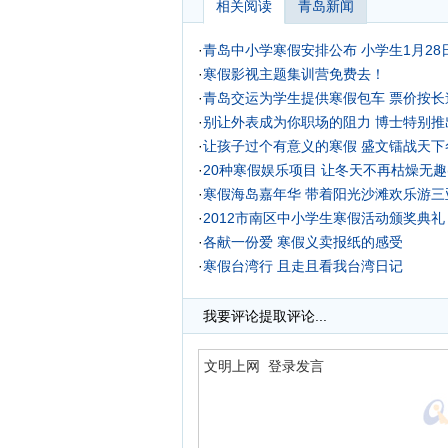
相关阅读
青岛新闻
·
青岛中小学寒假安排公布 小学生1月28
·
寒假影视主题集训营免费去！
·
青岛交运为学生提供寒假包车 票价按长
·
别让外表成为你职场的阻力 博士特别推
·
让孩子过个有意义的寒假 盛文镭战天下
·
20种寒假娱乐项目 让冬天不再枯燥无趣(
·
寒假海岛嘉年华 带着阳光沙滩欢乐游三
·
2012市南区中小学生寒假活动颁奖典礼
·
各献一份爱 寒假义卖报纸的感受
·
寒假台湾行 且走且看我台湾日记
·
我要评论
提取评论...