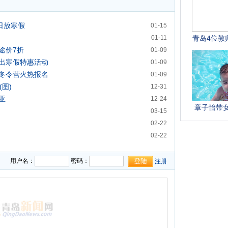
日放寒假
01-15
01-11
途价7折
01-09
出寒假特惠活动
01-09
冬令营火热报名
01-09
图)
12-31
亚
12-24
03-15
02-22
02-22
用户名：
密码：
注册