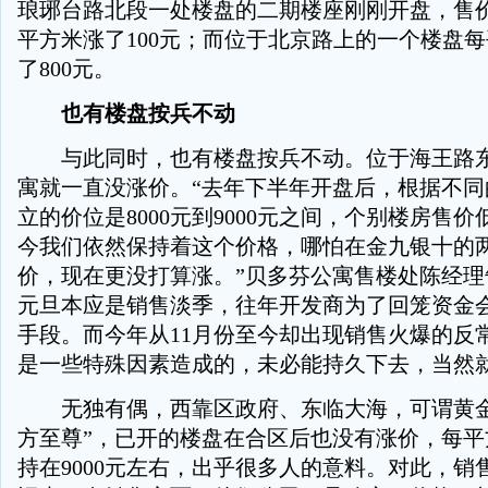
琅琊台路北段一处楼盘的二期楼座刚刚开盘，售
平方米涨了100元；而位于北京路上的一个楼盘
了800元。
也有楼盘按兵不动
与此同时，也有楼盘按兵不动。位于海王路东
寓就一直没涨价。“去年下半年开盘后，根据不同
立的价位是8000元到9000元之间，个别楼房售价低
今我们依然保持着这个价格，哪怕在金九银十的
价，现在更没打算涨。”贝多芬公寓售楼处陈经理
元旦本应是销售淡季，往年开发商为了回笼资金
手段。而今年从11月份至今却出现销售火爆的反
是一些特殊因素造成的，未必能持久下去，当然
无独有偶，西靠区政府、东临大海，可谓黄金
方至尊”，已开的楼盘在合区后也没有涨价，每平
持在9000元左右，出乎很多人的意料。对此，销