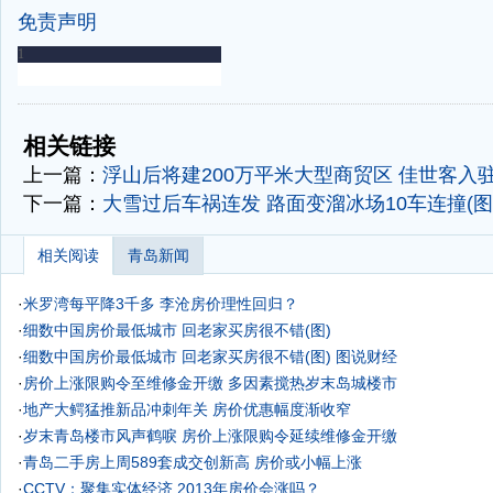
免责声明
-
-
相关链接
上一篇：
浮山后将建200万平米大型商贸区 佳世客入
下一篇：
大雪过后车祸连发 路面变溜冰场10车连撞(图
相关阅读
青岛新闻
·
米罗湾每平降3千多 李沧房价理性回归？
·
细数中国房价最低城市 回老家买房很不错(图)
·
细数中国房价最低城市 回老家买房很不错(图)
图说财经
·
房价上涨限购令至维修金开缴 多因素搅热岁末岛城楼市
·
地产大鳄猛推新品冲刺年关 房价优惠幅度渐收窄
·
岁末青岛楼市风声鹤唳 房价上涨限购令延续维修金开缴
·
青岛二手房上周589套成交创新高 房价或小幅上涨
·
CCTV：聚集实体经济 2013年房价会涨吗？