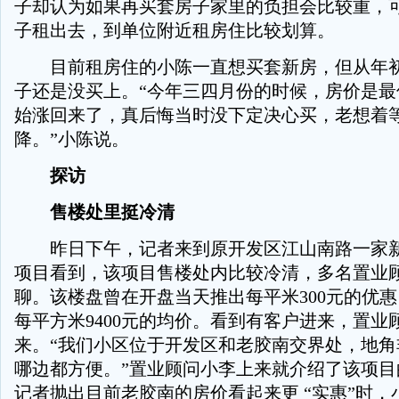
子却认为如果再买套房子家里的负担会比较重，
子租出去，到单位附近租房住比较划算。
目前租房住的小陈一直想买套新房，但从年初
子还是没买上。“今年三四月份的时候，房价是最
始涨回来了，真后悔当时没下定决心买，老想着
降。”小陈说。
探访
售楼处里挺冷清
昨日下午，记者来到原开发区江山南路一家新
项目看到，该项目售楼处内比较冷清，多名置业
聊。该楼盘曾在开盘当天推出每平米300元的优
每平方米9400元的均价。看到有客户进来，置业
来。“我们小区位于开发区和老胶南交界处，地角
哪边都方便。”置业顾问小李上来就介绍了该项目
记者抛出目前老胶南的房价看起来更 “实惠”时，