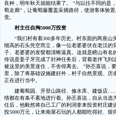
良种，明年秋天就能结果了。 ”与以往不同的是，
萄走廊”，让葡萄藤覆盖采摘路径，使游客体验置
觉。
村主任自掏5000万投资
“我们村有着300多年历史。村东面的两座山
细高的石头凭空而立，像一位老婆婆伏在老汉的
子、老婆婆的发髻都清晰逼真。这就是崂山有名的
传说是姜子牙完成了封神任务后，背着老伴飞到
被这里的美景迷住，不舍得离去。 ”孙丕喜说，
里，除了将基础设施建好外，村子自然景观、历
正在进行当中。
建葡萄园、开登山路径、修水库、建饭店……
情都在有条不紊地进行着。孙丕喜说，自从当选
任后，他毅然将自己工厂的利润拿来投资村庄建设
投5000万元，让来南屋石玩的人都能吃得好、留得