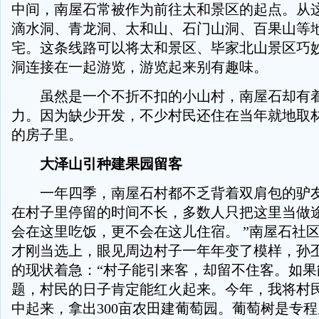
中间，南屋石常被作为前往太和景区的起点。从
滴水洞、青龙洞、太和山、石门山洞、百果山等
宅。这条线路可以将太和景区、毕家北山景区巧
洞连接在一起游览，游览起来别有趣味。
虽然是一个不折不扣的小山村，南屋石却有着
力。因为缺少开发，不少村民还住在当年就地取
的房子里。
大泽山引种建果园留客
一年四季，南屋石村都不乏背着双肩包的驴友。
在村子里停留的时间不长，多数人只把这里当做
会在这里吃饭，更不会在这儿住宿。 ”南屋石社
才刚当选上，眼见周边村子一年年变了模样，孙
的现状着急：“村子能引来客，却留不住客。如果
题，村民的日子肯定能红火起来。今年，我将村
中起来，拿出300亩农田建葡萄园。葡萄树是专