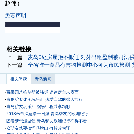
赵伟）
免责声明
-
-
相关链接
上一篇：
麦岛3处房屋拒不搬迁 对外出租盈利被司法
下一篇：
全省唯一食品有害物检测中心可为市民检测 
相关阅读
青岛新闻
·
百果园八栋别墅被强拆 违建房主未露面
·
青岛驴友休闲玩乐汇
热爱自驾的强人旅行
·
青岛驴友玩乐汇 缤纷行程共享精彩
·
2013春节法意瑞十日游
青岛驴友的欧洲纪行
·
随着梦想漫游记 青岛驴友欧洲纪行不得不看
·
众驴友戏耍搞怪游崂山 有片片为证