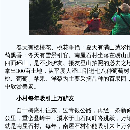
春天有樱桃花、桃花争艳；夏天有满山葱翠怡
萄飘香；冬天有雪景引客。南屋石村坐落在崂山
四面环山，是不少驴友、摄友登山拍照的必去之
拿出300亩土地，从平度大泽山引进七八种葡萄
桃、葡萄、苹果、洋梨为主要采摘品种的百果园
中欣赏美景。
小村每年吸引上万驴友
自十梅庵村往东，过青银公路，再经一条新修
公里，重峦叠嶂中，溪水于山石间叮咚跳跃，万
就是南屋石村。每年，南屋石村都能吸引来上万