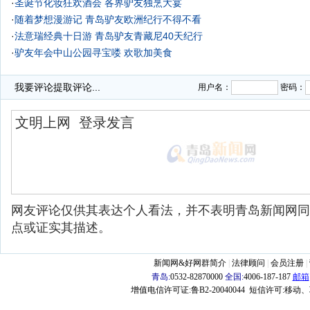
·
圣诞节化妆狂欢酒会 各界驴友独烹大宴
·
随着梦想漫游记 青岛驴友欧洲纪行不得不看
·
法意瑞经典十日游
青岛驴友青藏尼40天纪行
·
驴友年会中山公园寻宝喽 欢歌加美食
·
流清河至南天门 驴友幸福造句
我要评论
提取评论...
用户名：
密码：
网友评论仅供其表达个人看法，并不表明青岛新闻网同
点或证实其描述。