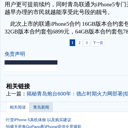
用户更可提前续约，同时青岛联通为iPhone5专门
越早办理的市民就越能享受此号段的靓号。
此次上市的联通iPhone5合约 16GB版本合约套包
32GB版本合约套包6899元，64GB版本合约套包7
1
2
3
下一页
免责声明
-
-
相关链接
上一篇：
揭秘青岛炮台600年：德占时期火力网部署(组
相关阅读
青岛新闻
·
行货iPhone 5真机体验 以及购买建议
·
拍摄无死角GoPano配iPhone提供全景摄影