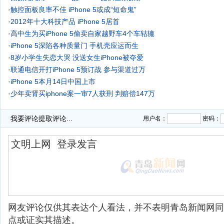
·
触控面板良率不佳 iPhone 5或成“短命鬼”
·
2012年十大科技产品 iPhone 5居首
·
高中生为买iPhone 5偷卖自家越野车4个车轱辘
·
iPhone 5深陷各种质量门 手机壳应运而生
·
8岁小学生失恋大哭 没送女生iPhone被夺爱
·
联通电信开打iPhone 5预订战 参与渠道过万
·
iPhone 5本月14日中国上市
·
少年卖肾买iphone案一审7人获刑 判赔偿147万
·
我要评论
提取评论...
用户名：
密码：
网友评论仅供其表达个人看法，并不表明青岛新闻网同
点或证实其描述。