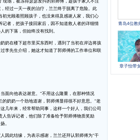
了现场，被冻得瑟瑟发抖的郭师傅，趁孩子家人不注
院，经过一天一夜的治疗，兰兰终于脱离了危险。此
当初光顾着照顾孩子，也没来得及感谢人家，我们心
诉记者，把孩子接回家后，因不知道救人者的详细情
心人的下落，但始终没有找到。
奶奶在楼下超市里买东西时，遇到了当初在岸边将孩
通过李先生介绍，她这才知道了郭师傅的工作单位和联
面向他表达谢意。“不用这么隆重，在那种情况
兰的奶奶一个劲地道谢，郭师傅显得很不好意思。“老
作这几年来，经常帮助同事，这样一个好人，我们公司
责人告诉记者，他们除了准备给予郭师傅物质奖励
表扬。
因此结缘，为表示感谢，兰兰还拜认郭师傅为“干